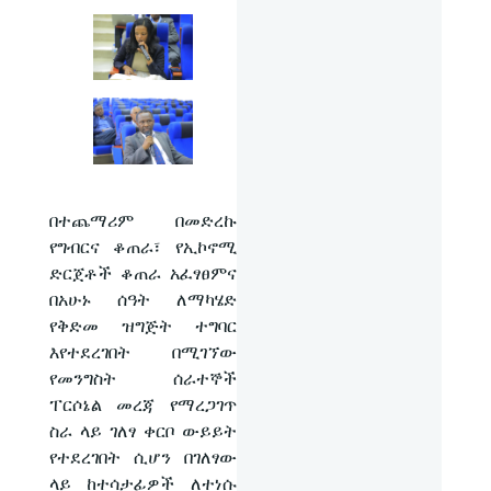
በተጨማሪም በመድረኩ
የግብርና ቆጠራ፣ የኢኮኖሚ
ድርጀቶች ቆጠራ አፈፃፀምና
በአሁኑ ሰዓት ለማካሄድ
የቅድመ ዝግጅት ተግባር
እየተደረገበት በሚገኘው
የመንግስት ሰራተኞች
ፐርሶኔል መረጃ የማረጋገጥ
ስራ ላይ ገለፃ ቀርቦ ውይይት
የተደረገበት ሲሆን በገለፃው
ላይ ከተሳታፊዎች ለተነሱ