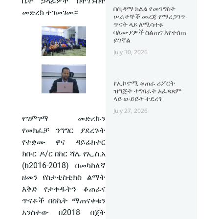
ቤት ኃላፊዎች በተገኙበት
በሲዳማ ክልል የመንግስት
መድረክ ተገመገመ።
ሠራተኞች መረጃ የማረጋገጥ
ጥናት ላይ ለሚሳተፉ
ባለሙያዎች ስልጠና እየተሰጠ
ይገኛል
July 30, 2026
የኢኮኖሚ ቆጠራ ሪፖርት
ዝግጅት ተግባራት አፈጻጸም
ላይ ውይይት ተደረገ
July 27, 2026
የግምገማ መድረኩን
የመክፈቻ ንግግር ያደረጉት
የተቋሙ ዋና ዳይሬክተር
ክቡር ዶ/ር በከር ሻሌ የኢ.ስ.አ
(ከ2016-2018) በመካከለኛ
ዘመን የስታቲስቲክስ ልማት
እቅድ የታቀዱትን ቆጠራና
ጥናቶች በስኬት ማጠናቀቁን
አንስተው በ2018 በጀት