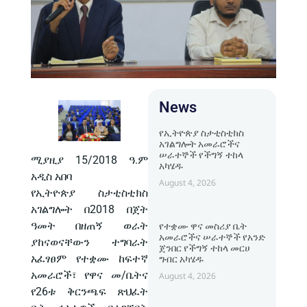
News
የኢትዮጵያ ስታቲስቲክስ
አገልግሎት አመራሮችና
ሠራተኞች የችግኝ ተከላ
ሚያዚያ 15/2018 ዓ.ም
አካሄዱ
አዲስ አበባ
August 4, 2026
የኢትዮጵያ ስታቲስቲክስ
አገልግሎት በ2018 በጀት
ዓመት በዘጠኝ ወራት
የተቋሙ ዋና መስሪያ ቤት
አመራሮችና ሠራተኞች የአንድ
ያከናወናቸውን ተግባራት
ጀንበር የችግኝ ተከላ መርሀ
አፈፃፀም የተቋሙ ከፍተኛ
ግብር አካሄዱ
አመራሮች፣ የዋና መ/ቤትና
August 4, 2026
የ26ቱ ቅርንጫፍ ጽህፈት