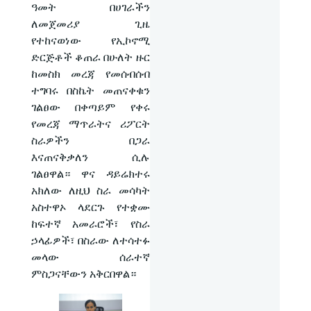
ዓመት በሀገራችን
ለመጀመሪያ ጊዜ
የተከናወነው የኢኮኖሚ
ድርጅቶች ቆጠራ በሁለት ዙር
ከመስክ መረጃ የመሰብሰብ
ተግባሩ በስኬት መጠናቀቁን
ገልፀው በቀጣይም የቀሩ
የመረጃ ማጥራትና ሪፖርት
ስራዎችን በጋራ
እናጠናቅቃለን ሲሉ
ገልፀዋል። ዋና ዳይሬክተሩ
አክለው ለዚህ ስራ መሳካት
አስተዋኦ ላደርጉ የተቋሙ
ከፍተኛ አመራሮች፣ የስራ
ኃላፊዎች፣ በስራው ለተሳተፉ
መላው ሰራተኛ
ምስጋናቸውን አቅርበዋል።