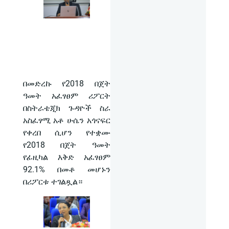
በመድረኩ የ2018 በጀት
ዓመት አፈፃፀም ሪፖርት
በስትራቴጂክ ጉዳዮች ስራ
አስፈፃሚ አቶ ሁሴን አጎናፍር
የቀረበ ሲሆን የተቋሙ
የ2018 በጀት ዓመት
የፊዚካል እቅድ አፈፃፀም
92.1% በመቶ መሆኑን
በሪፖርቱ ተገልጿል።