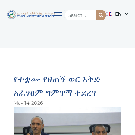
EN
AM
የተቋሙ የዘጠኝ ወር እቅድ
አፈፃፀም ግምገማ ተደረገ
May 14, 2026