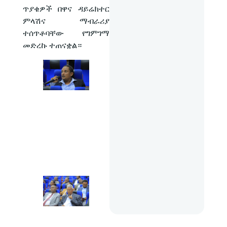
ጥያቄዎች በዋና ዳይሬክተር
ምላሽና ማብራሪያ
ተሰጥቶባቸው የግምገማ
መድረኩ ተጠናቋል።