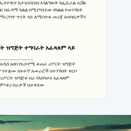
ቱ ኢትዮጵያ ስታቲስቲክስ አገልግሎት ከፌዴራል ሲቨል
በር በሲዳማ ክልል በሚያካሂደው የክልል የመንግስት
የማረጋገጥ ጥናት ላይ ለሚሳተፉ መረጃ ሰብሳቢዎችና
ት ዝግጅት ተግባራት አፈጻጸም ላይ
 አዲስ አበባ የኢኮኖሚ ቆጠራ ሪፖርት ዝግጅት
ም የተቋሙ ከፍተኛ አመራሮች በተገኙበት ቀርቦ
የሪፖርት ዝግጅቱ ስራ የእስካሁኑ አፈጻጸም
ሞ፤ቀሪ ስራዎች በታቀደው