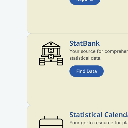
StatBank
Your source for comprehen
statistical data.
Find Data
Statistical Calend
Your go-to resource for pl