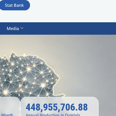
Stat Bank
Media
448,955,706.88
e Month
Annual Production in Quintals