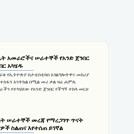
ቤት አመራሮችና ሠራተኞች የአንድ ጀንበር
ብር አካሄዱ
ሾፍቱ የኢትዮጵያ ስታቲስቲክስ አገልግሎትዋና መስሪያ
ስፋን እንትከል በሚል መሪ ቃል ዛሬ ሐምሌ
ገራችን የተካሄደው የአንድ ጀንበር የችግኝ ተከላ መርሀ
ስት ሠራተኞች መረጃ የማረጋገጥ ጥናት
ዎች ስልጠና እየተሰጠ ይገኛል