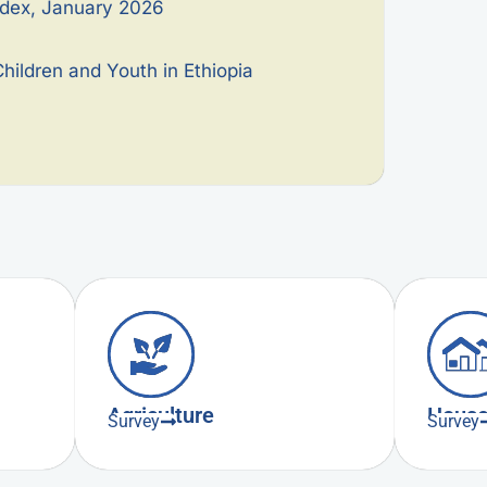
ndex, January 2026
hildren and Youth in Ethiopia
Agriculture
House
Survey
Survey