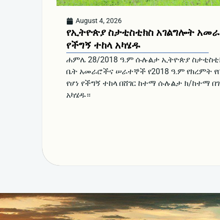
August 4, 2026
የኢትዮጵያ ስታቲስቲክስ አገልግሎት አመ
የችግኝ ተከላ አካሄዱ
ሐምሌ 28/2018 ዓ.ም ሱሉልታ ኢትዮጵያ ስታቲስቲ
ቤት አመራሮችና ሠራተኞች የ2018 ዓ.ም የክረምት የበ
የሆነ የችግኝ ተከላ በሸገር ከተማ ሱሉልታ ክ/ከተማ በገ
አካሄዱ።