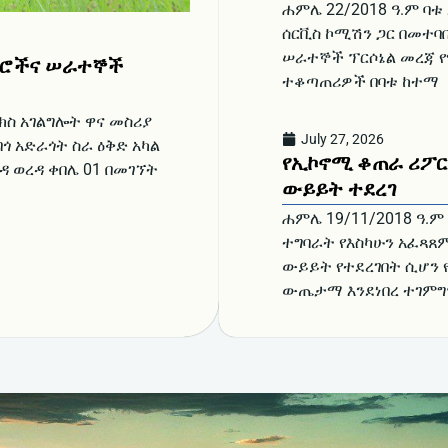
ሐምሌ 22/2018 ዓ.ም ባ
ሰርቪስ ኮሚሽን ጋር በመተባ
ሠራተኞች ፕርሶኔል መረጃ 
ራሮችና ሠራተኞች
ተቆጣጠሪዎች በባቱ ከተማ
ክስ አገልግሎት ዋና መስሪያ
July 27, 2026
ጎ አድራጎት ስራ ዕቅድ አካል
የኢኮኖሚ ቆጠራ ሪፖር
ዳ ወረዳ ቀበሌ 01 በመገኘት
ውይይት ተደረገ
ሐምሌ 19/11/2018 ዓ.ም
ተግባራት የእስካሁን አፈጻጸ
ውይይት የተደረገበት ሲሆን 
ውጤታማ እንደነበረ ተገምግ