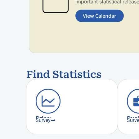
important statistical releas
View Calendar
Find Statistics
Price:
Bus
Survey
Surv