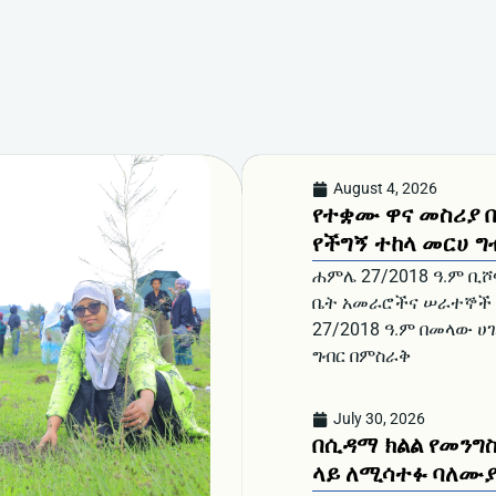
August 4, 2026
የተቋሙ ዋና መስሪያ 
የችግኝ ተከላ መርሀ ግ
ሐምሌ 27/2018 ዓ.ም ቢ
ቤት አመራሮችና ሠራተኞች ተ
27/2018 ዓ.ም በመላው ሀ
ግብር በምስራቅ
July 30, 2026
በሲዳማ ክልል የመንግ
ላይ ለሚሳተፉ ባለሙያ