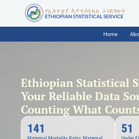
Home
Abo
Ethiopian Statistical 
Your Reliable Data So
Counting What Counts
141
51
Maternal Mortality Ratio: Maternal
Under Fi