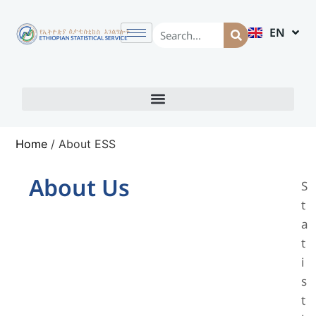
EN
AM
Home
/
About ESS
About Us
S
t
a
t
i
s
t