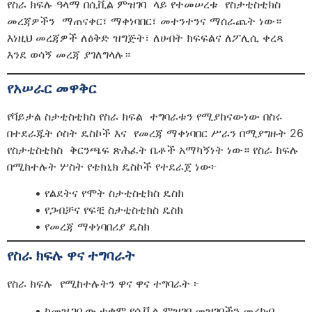
የስራ ክፍሉ ዓላማ በሲቪል ምዝገባ ላይ የተመሠረቱ የስታቲስቲክስ
መረጃዎችን ማጠናቀር፣ ማቀነባበር፣ መተንተንና ማሰራጨት ነው።
እነዚህ መረጃዎች ለዕቅድ ዝግጅት፣ ለሀብት ክፍፍልና ለፖሊሲ ቀረጻ
እንደ ወሳኝ መረጃ ያገለግላሉ።
የአሠራር መዋቅር
የቫይታል ስታቲስቲክስ የስራ ክፍል ተግባራቱን የሚያከናውነው በስሩ
በተደራጁት ሶስት ዴስኮች እና የመረጃ ማቀነባበር ሥራን በሚያግዙት 26
የስታቲስቲክስ ቅርንጫፍ ጽሕፈት ቤቶች አማካኝነት ነው። የስራ ክፍሉ
በሚከተሉት ሦስት የቴክኒክ ዴስኮች የተደራጀ ነው፦
• የልደትና የሞት ስታቲስቲክስ ዴስክ
• የጋብቻና የፍቺ ስታቲስቲክስ ዴስክ
• የመረጃ ማቀነባበሪያ ዴስክ
የስራ ክፍሉ ዋና ተግባራት
የስራ ክፍሉ የሚከተሉትን ዋና ዋና ተግባራት ፦
• ከመዝጋቢው ተቋም የሲቪል ምዝገባ መዝገቦችን መረከብ