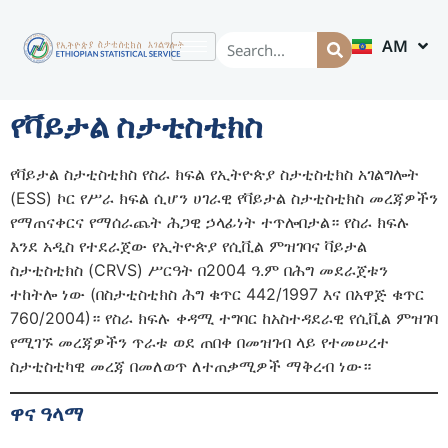
AM
EN
የቫይታል ስታቲስቲክስ
የቫይታል ስታቲስቲክስ የስራ ክፍል የኢትዮጵያ ስታቲስቲክስ አገልግሎት
(ESS) ኮር የሥራ ክፍል ሲሆን ሀገራዊ የቫይታል ስታቲስቲክስ መረጃዎችን
የማጠናቀርና የማሰራጨት ሕጋዊ ኃላፊነት ተጥሎበታል። የስራ ክፍሉ
እንደ አዲስ የተደራጀው የኢትዮጵያ የሲቪል ምዝገባና ቫይታል
ስታቲስቲክስ (CRVS) ሥርዓት በ2004 ዓ.ም በሕግ መደራጀቱን
ተከትሎ ነው (በስታቲስቲክስ ሕግ ቁጥር 442/1997 እና በአዋጅ ቁጥር
760/2004)። የስራ ክፍሉ ቀዳሚ ተግባር ከአስተዳደራዊ የሲቪል ምዝገባ
የሚገኙ መረጃዎችን ጥራቱ ወደ ጠበቀ በመዝገብ ላይ የተመሠረተ
ስታቲስቲካዊ መረጃ በመለወጥ ለተጠቃሚዎች ማቅረብ ነው።
ዋና ዓላማ