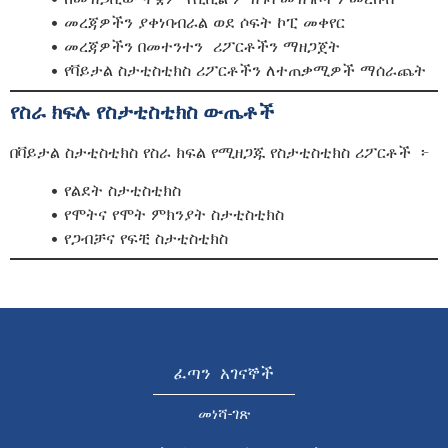
• መረጃዎችን ያቀነባብራል ወደ ሶፍት ኮፒ መቀየር
• መረጃዎችን በመተንተን ሪፖርቶችን ማዘጋጀት
• የቫይታል ስታቲስቲክስ ሪፖርቶችን ለተጠቃሚዎች ማሰራጨት
የስራ ክፍሉ የስታቲስቲክስ ውጤቶች
በቫይታል ስታቲስቲክስ የስራ ክፍል የሚዘጋጁ የስታቲስቲክስ ሪፖርቶች ፦
• የልደት ስታቲስቲክስ
• የሞትና የሞት ምክንያት ስታቲስቲክስ
• የጋብቻና የፍቺ ስታቲስቲክስ
ፈጣን አገናኞች
መነሻ-ገጽ