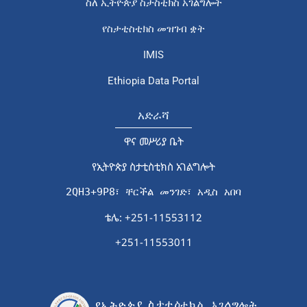
ስለ ኢትዮጵያ ስታስቲክስ አገልግሎት
የስታቲስቲክስ መዝገብ ቋት
IMIS
Ethiopia Data Portal
አድራሻ
ዋና መሥሪያ ቤት
የኢትዮጵያ ስታቲስቲክስ አገልግሎት
2QH3+9P8፣ ቸርችል መንገድ፣ አዲስ አበባ
ቴሌ: +251-11553112
+251-11553011