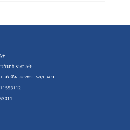
ቤት
ታቲስቲክስ አገልግሎት
8፣ ቸርችል መንገድ፣ አዲስ አበባ
-11553112
53011