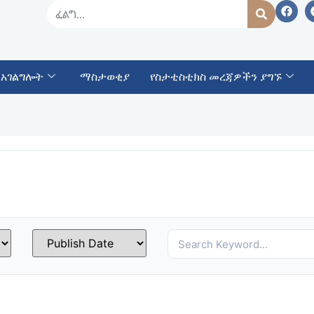
 አገልግሎት
ማስታወቂያ
የስታቲስቲክስ መረጃዎችን ያግኙ