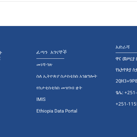
አድራሻ
ፈጣን አገናኞች
ዋና መሥሪያ 
መነሻ-ገጽ
የኢትዮጵያ ስ
ስለ ኢትዮጵያ ስታስቲክስ አገልግሎት
2QH3+9P
የስታቲስቲክስ መዝገብ ቋት
ቴሌ: +251
IMIS
+251-115
Ethiopia Data Portal