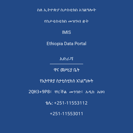
ስለ ኢትዮጵያ ስታስቲክስ አገልግሎት
የስታቲስቲክስ መዝገብ ቋት
IMIS
Ethiopia Data Portal
አድራሻ
ዋና መሥሪያ ቤት
የኢትዮጵያ ስታቲስቲክስ አገልግሎት
2QH3+9P8፣ ቸርችል መንገድ፣ አዲስ አበባ
ቴሌ: +251-11553112
+251-11553011