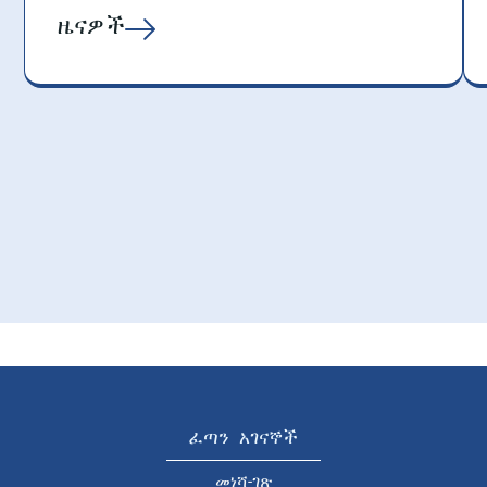
ዜናዎች
ፈጣን አገናኞች
መነሻ-ገጽ