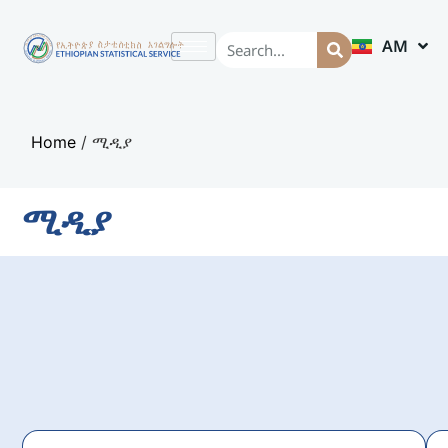
AM
EN
Home
/
ሚዲያ
ሚዲያ