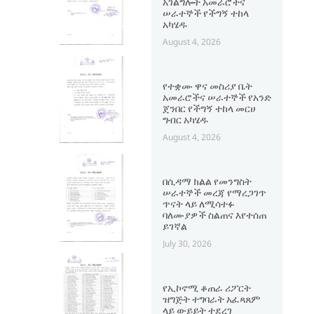
አገልግሎት አመራሮችና
ሠራተኞች የችግኝ ተከላ
አካሄዱ
August 4, 2026
የተቋሙ ዋና መስሪያ ቤት
አመራሮችና ሠራተኞች የአንድ
ጀንበር የችግኝ ተከላ መርሀ
ግብር አካሄዱ
August 4, 2026
በሲዳማ ክልል የመንግስት
ሠራተኞች መረጃ የማረጋገጥ
ጥናት ላይ ለሚሳተፉ
ባለሙያዎች ስልጠና እየተሰጠ
ይገኛል
July 30, 2026
የኢኮኖሚ ቆጠራ ሪፖርት
ዝግጅት ተግባራት አፈጻጸም
ላይ ውይይት ተደረገ