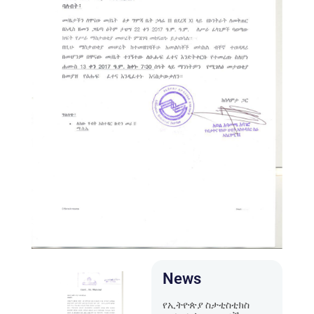
News
የኢትዮጵያ ስታቲስቲክስ