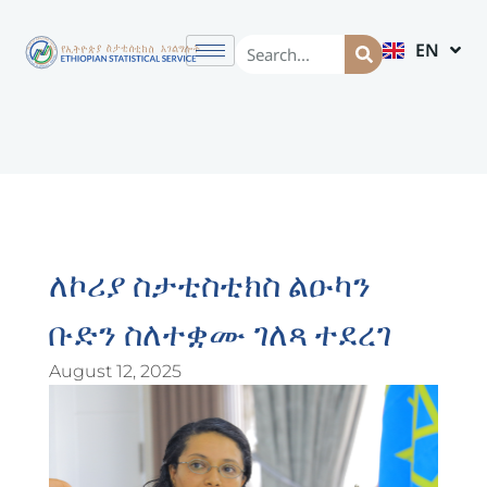
EN
AM
ለኮሪያ ስታቲስቲክስ ልዑካን
ቡድን ስለተቋሙ ገለጻ ተደረገ
August 12, 2025