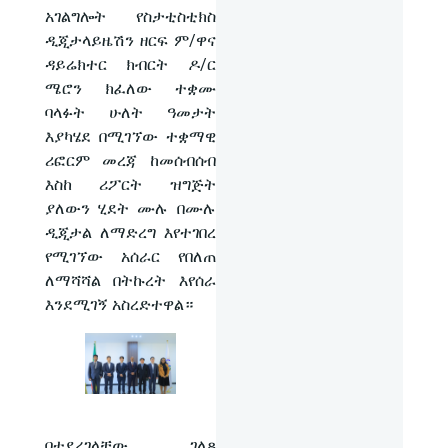
አገልግሎት የስታቲስቲክስ
ዲጂታላይዜሽን ዘርፍ ም/ዋና
ዳይሬክተር ክብርት ዶ/ር
ሜሮን ክፈለው ተቋሙ
ባላፉት ሁለት ዓመታት
እያካሄደ በሚገኘው ተቋማዊ
ሪፎርም መረጃ ከመሰብሰብ
እስከ ሪፖርት ዝግጅት
ያለውን ሂደት ሙሉ በሙሉ
ዲጂታል ለማድረግ እየተገበረ
የሚገኘው አሰራር የበለጠ
ለማሻሻል በትኩረት እየሰራ
እንደሚገኝ አስረድተዋል።
በተደረገላቸው ገለጻ