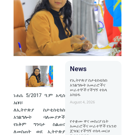
News
የኢትዮጵያ ስታቲስቲክስ
አገልግሎት አመራሮችና
ሠራተኞች የችግኝ ተከላ
አካሄዱ
ነሐሴ 5/2017 ዓ.ም አዲስ
August 4, 2026
አበባ፣
ለኢትዮጵያ ስታቲስቲክስ
አገልግሎት ባለሙያዎች
የተቋሙ ዋና መስሪያ ቤት
የአቅም ግንባታ ስልጠና
አመራሮችና ሠራተኞች የአንድ
ጀንበር የችግኝ ተከላ መርሀ
ለመስጠት ወደ ኢትዮጵያ