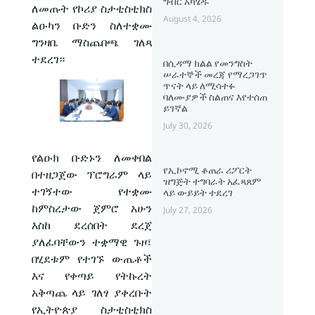
ግብር አካሄዱ
ለመጡት የኮሪያ ስታቲስቲክስ
August 4, 2026
ልዑካን ቡድን ስለተቋሙ
ግንዛቤ ማስጨበጫ ገለጻ
ተደረገ።
በሲዳማ ክልል የመንግስት
ሠራተኞች መረጃ የማረጋገጥ
ጥናት ላይ ለሚሳተፉ
ባለሙያዎች ስልጠና እየተሰጠ
ይገኛል
July 30, 2026
የልዑክ ቡድኑን ለመቀበል
የኢኮኖሚ ቆጠራ ሪፖርት
በተዘጋጀው ፕሮግራም ላይ
ዝግጅት ተግባራት አፈጻጸም
ተገኝተው የተቋሙ
ላይ ውይይት ተደረገ
ከምስረታው ጀምሮ አሁን
July 27, 2026
እስከ ደረሰበት ደረጀ
ያለፈባቸውን ተቋማዊ ጉዞ፣
በሂደቱም የተገኙ ውጤቶች
እና የቀጣይ የትኩረት
አቅጣጨ ላይ ገለፃ ያቀረቡት
የኢትዮጵያ ስታቲስቲክስ