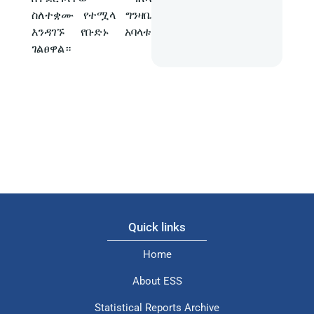
ስለተቋሙ የተሟላ ግንዛቤ
እንዳገኙ የቡድኑ አባላቱ
ገልፀዋል።
Quick links
Home
About ESS
Statistical Reports Archive