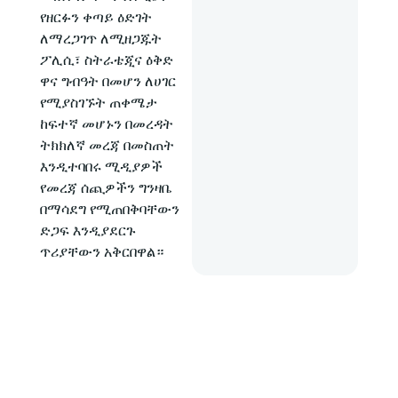
የዘርፉን ቀጣይ ዕድገት
ለማረጋገጥ ለሚዘጋጁት
ፖሊሲ፣ ስትራቴጂና ዕቅድ
ዋና ግብዓት በመሆን ለሀገር
የሚያስገኙት ጠቀሜታ
ከፍተኛ መሆኑን በመረዳት
ትክክለኛ መረጃ በመስጠት
እንዲተባበሩ ሚዲያዎች
የመረጃ ሰጪዎችን ግንዛቤ
በማሳደግ የሚጠበቅባቸውን
ድጋፍ እንዲያደርጉ
ጥሪያቸውን አቅርበዋል።