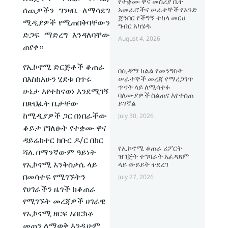
የተቋሙ ዋና መስሪያ ቤት
አመራሮችና ሠራተኞች የአንድ
ሰጪዎችን ግንዛቤ ለማሳደግ
ጀንበር የችግኝ ተከላ መርሀ
ሚዲያዎች የሚጠበቅባቸውን
ግብር አካሄዱ
ድጋፍ ማድረግ እንዳለባቸው
August 4, 2026
ጠየቀ።
የኢኮኖሚ ድርጅቶች ቆጠራ
በሲዳማ ክልል የመንግስት
በእስከአሁን ሂደቱ በጥሩ
ሠራተኞች መረጃ የማረጋገጥ
ጥናት ላይ ለሚሳተፉ
ሁኔታ እየተከናወነ እንደሚገኝ
ባለሙያዎች ስልጠና እየተሰጠ
በጽህፈት ቤታቸው
ይገኛል
ከሚዲያዎች ጋር በነበራችው
July 30, 2026
ቆይታ የገለፁት የተቋሙ ዋና
ዳይሬክተር ክቡር ዶ/ር በከር
የኢኮኖሚ ቆጠራ ሪፖርት
ሻሌ በማንኛውም ዓይነት
ዝግጅት ተግባራት አፈጻጸም
የኢኮኖሚ እንቅስቃሴ ላይ
ላይ ውይይት ተደረገ
በመሳተፍ የሚገኙትን
July 27, 2026
የሀገራችን ዜጎች ከቆጠራ
የሚገኙት መረጃዎች ሀገራዊ
የኢኮኖሚ ዘርፍ አበርክቶ
መጠን ለማወቅ እንዲሁም