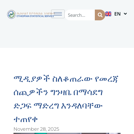
EN
AM
ሚዲያዎች ስለቆጠራው የመረጃ
ሰጪዎችን ግንዛቤ በማሳደግ
ድጋፍ ማድረግ እንዳለባቸው
ተጠየቀ
November 28, 2025