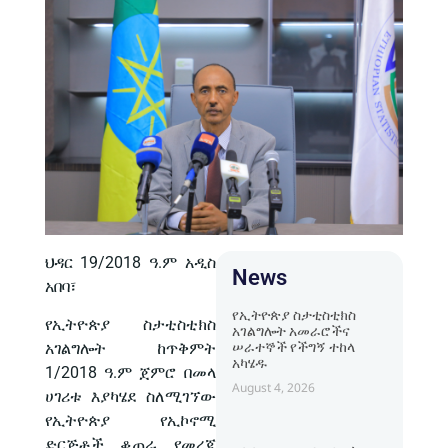
ህዳር 19/2018 ዓ.ም አዲስ
News
አበባ፣
የኢትዮጵያ ስታቲስቲክስ
የኢትዮጵያ ስታቲስቲክስ
አገልግሎት አመራሮችና
ሠራተኞች የችግኝ ተከላ
አገልግሎት ከጥቅምት
አካሄዱ
1/2018 ዓ.ም ጀምሮ በመላ
August 4, 2026
ሀገሪቱ እያካሄደ ስለሚገኘው
የኢትዮጵያ የኢኮኖሚ
ድርጅቶች ቆጠራ የመረጃ