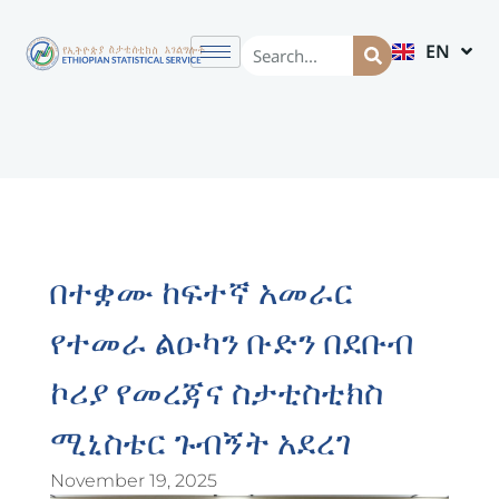
EN
AM
በተቋሙ ከፍተኛ አመራር
የተመራ ልዑካን ቡድን በደቡብ
ኮሪያ የመረጃና ስታቲስቲክስ
ሚኒስቴር ጉብኝት አደረገ
November 19, 2025