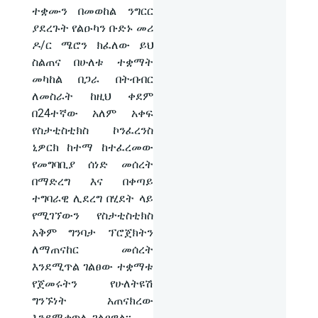
ተቋሙን በመወከል ንግርር
ያደረጉት የልዑካን ቡድኑ መሪ
ዶ/ር ሜሮን ክፈለው ይህ
ስልጠና በሁለቱ ተቋማት
መካከል በጋራ በትብብር
ለመስራት ከዚህ ቀደም
በ24ተኛው አለም አቀፍ
የስታቲስቲክስ ኮንፈረንስ
ኒዎርክ ከተማ ከተፈረመው
የመግባቢያ ሰነድ መሰረት
በማድረግ እና በቀጣይ
ተግባራዊ ሊደረግ በሂደት ላይ
የሚገኘውን የስታቲስቲክስ
አቅም ግንባታ ፕሮጀክትን
ለማጠናከር መሰረት
እንደሚጥል ገልፀው ተቋማቱ
የጀመሩትን የሁለትዩሽ
ግንኙነት አጠናክረው
እንደሚቀጥሉ ገልፀዋል፡፡