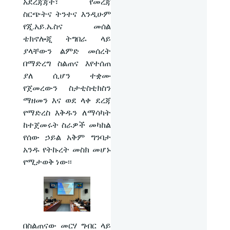
አደረጃጃት፣ የመረጃ
ስርጭትና ትንተና እንዲሁም
የጂ.አይ.ኤስና መሰል
ቴክኖሎጂ ትግበራ ላይ
ያላቸውን ልምድ መሰረት
በማድረግ ስልጠና እየተሰጠ
ያለ ሲሆን ተቋሙ
የጀመረውን ስታቲስቲክስን
ማዘመን እና ወደ ላቀ ደረጃ
የማድረስ እቅዱን ለማሳካት
ከተጀመሩት ስራዎች መካከል
የሰው ኃይል አቅም ግንባታ
አንዱ የትኩረት መስክ መሆኑ
የሚታወቅ ነው፡፡
በስልጠናው መርሃ ግብር ላይ