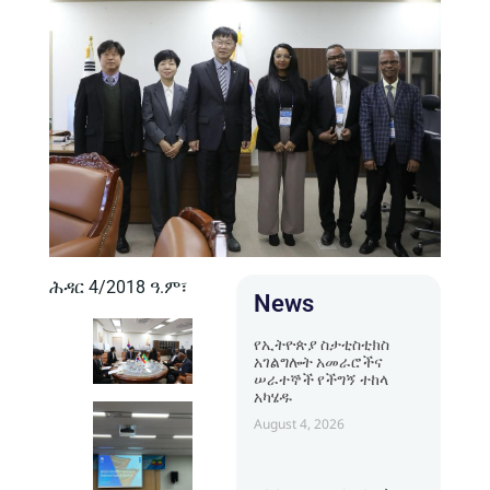
ሕዳር 4/2018 ዓ.ም፣
News
የኢትዮጵያ ስታቲስቲክስ
አገልግሎት አመራሮችና
ሠራተኞች የችግኝ ተከላ
አካሄዱ
August 4, 2026