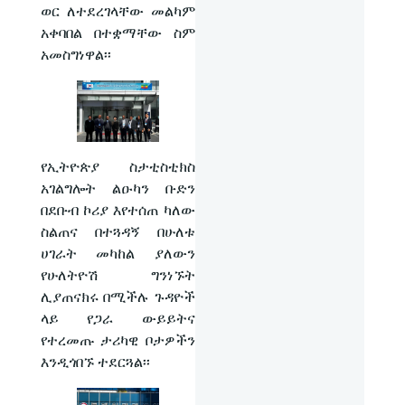
ወር ለተደረገላቸው መልካም
አቀባበል በተቋማቸው ስም
አመስግነዋል፡፡
የኢትዮጵያ ስታቲስቲክስ
አገልግሎት ልዑካን ቡድን
በደቡብ ኮሪያ እየተሰጠ ካለው
ስልጠና በተጓዳኝ በሁለቱ
ሀገራት መካከል ያለውን
የሁለትዮሽ ግንነኙት
ሊያጠናክሩ በሚችሉ ጉዳዮች
ላይ የጋራ ውይይትና
የተረመጡ ታሪካዊ ቦታዎችን
እንዲጎበኙ ተደርጓል፡፡