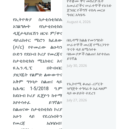
የተቋሙ ዋና መስሪያ ቤት
አመራሮችና ሠራተኞች የአንድ
ጀንበር የችግኝ ተከላ መርሀ
ግብር አካሄዱ
የኢትዮጵያ ስታቲስቲክስአ
August 4, 2026
አገልግሎት የስታቲስቲክስ
ዲጂታላይዜሽን ዘርፍ ም/ዋና
ዳይሬክተር ሜሮን ክፈለው
በሲዳማ ክልል የመንግስት
ሠራተኞች መረጃ የማረጋገጥ
(ዶ/ር) የተመራው ልዑካን
ጥናት ላይ ለሚሳተፉ
ቡድን የደቡብ ኮሪያ የመረጃና
ባለሙያዎች ስልጠና እየተሰጠ
ይገኛል
ስታቲስቲክስ ሚኒስቴር እና
July 30, 2026
ዩ.ኤን.ዲ.ፒ በትብብር
ያዘጋጁት የልምድ ልውውጥና
አቅም ግንባታ ስልጠና ላይ
የኢኮኖሚ ቆጠራ ሪፖርት
ከሕዳር 1-5/2018 ዓ.ም
ዝግጅት ተግባራት አፈጻጸም
ላይ ውይይት ተደረገ
ከደቡብ ኮሪያ ዴጄዮን ከተማ
July 27, 2026
እየተሳተፈ ይገኛል፡፡
ስልጠናው ስታቲስቲክስ ኮሪያ
አሁን ላይ የደረሱበትን
የመረጃ አሰባሰብ፣