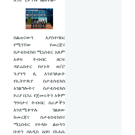
ስልጠናውን እያስተባበረ
የሚገኘው የመረጃና
ስታቲስቲክስ ሚኒስቴር አለም
አቀፍ ትብብር ዘርፍ
ዳይሬክተር የሆኑት ወ/ሮ
ጉያንግ ሊ እንደገለፁት
የኢትዮጵያ ስታቲስቲክስ
አገልግሎትና ስታቲስቲክስ
ኮሪያ በጋራ የጀመሩትን አቅም
ግንባታና ትብብር ስራዎችን
እንደሚቀጥሉ ገልፀው
ከመረጃና ስታቲስቲክስና
ሚኒስቴር የተላኩ ልዑካን
ቡድን በአዲስ አበባ በነሐሴ