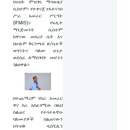
የሀብት ምዝገባ ማሳወቂያ
ሲስተም፣ የተቀናጀ የፋይናንስ
ሥራ አመራር ሥርዓት
(IFMIS)ና የፍሊት
ማኔጅመንት ሲስተም
ከዋናው መስሪያ ቤት እና
በሁሉም ቅርንጫፍ ጽ/ቤቶች
ወጥነትና ባለው ሁኔታ
ወደስራ ለማስገባት መሆኑን
ገልፀዋል።
በተጨማሪም የስራ አመራር
ዋና ስራ አስፈፃሚው በዚህ
ስልጠና የተሳተፋቸሁ
ባለሙያዎች ስልጠናውን
በጥብቅ ዲስፒሊን