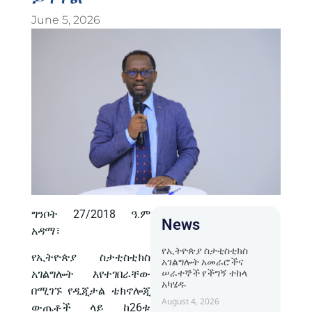
June 5, 2026
ግንቦት 27/2018 ዓ.ም
News
አዳማ፣
የኢትዮጵያ ስታቲስቲክስ
የኢትዮጵያ ስታቲስቲክስ
አገልግሎት አመራሮችና
ሠራተኞች የችግኝ ተከላ
አገልግሎት እየተገበራቸው
አካሄዱ
በሚገኙ የዲጂታል ቴክኖሎጂ
August 4, 2026
ውጤቶች ላይ ከ26ቱ