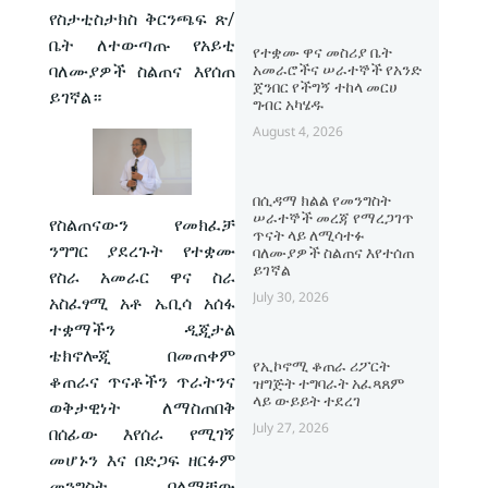
የስታቲስታክስ ቅርንጫፍ ጽ/
ቤት ለተውጣጡ የአይቲ
የተቋሙ ዋና መስሪያ ቤት
አመራሮችና ሠራተኞች የአንድ
ባለሙያዎች ስልጠና እየሰጠ
ጀንበር የችግኝ ተከላ መርሀ
ይገኛል።
ግብር አካሄዱ
August 4, 2026
በሲዳማ ክልል የመንግስት
ሠራተኞች መረጃ የማረጋገጥ
የስልጠናውን የመክፈቻ
ጥናት ላይ ለሚሳተፉ
ንግግር ያደረጉት የተቋሙ
ባለሙያዎች ስልጠና እየተሰጠ
ይገኛል
የስራ አመራር ዋና ስራ
July 30, 2026
አስፈፃሚ አቶ ኤቢሳ አሰፋ
ተቋማችን ዲጂታል
ቴክኖሎጂ በመጠቀም
የኢኮኖሚ ቆጠራ ሪፖርት
ቆጠራና ጥናቶችን ጥራትንና
ዝግጅት ተግባራት አፈጻጸም
ላይ ውይይት ተደረገ
ወቅታዊነት ለማስጠበቅ
July 27, 2026
በሰፊው እየሰራ የሚገኝ
መሆኑን እና በድጋፍ ዘርፉም
መንግስት ባለማቸው