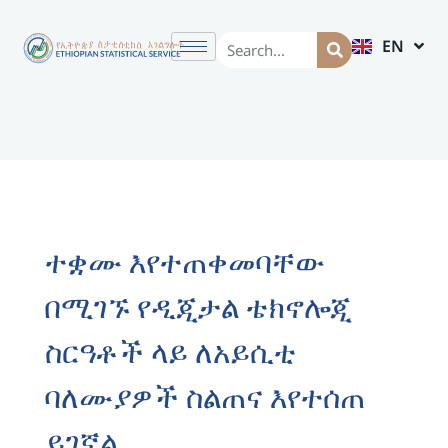
EN
AM
ተቋሙ እየተጠቀመባቸው
በሚገኙ የዲጂታል ቴክኖሎጂ
ስርዓቶች ላይ ለአይሲቲ
ባለሙያዎች ስልጠና እየተሰጠ
ይገኛል