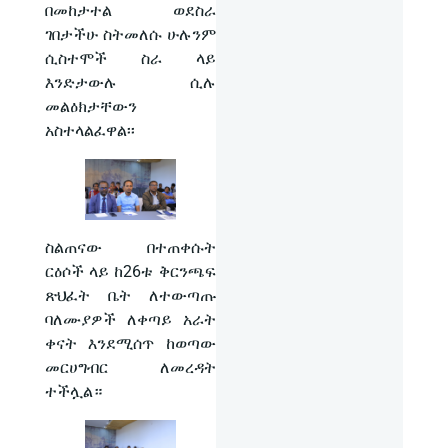
በመከታተል ወደስራ
ገበታችሁ ስትመለሱ ሁሉንም
ሲስተሞች ስራ ላይ
እንድታውሉ ሲሉ
መልዕክታቸውን
አስተላልፈዋል፡፡
ስልጠናው በተጠቀሱት
ርዕሶች ላይ ከ26ቱ ቅርንጫፍ
ጽህፈት ቤት ለተውጣጡ
ባለሙያዎች ለቀጣይ አራት
ቀናት እንደሚሰጥ ከወጣው
መርሀግብር ለመረዳት
ተችሏል።