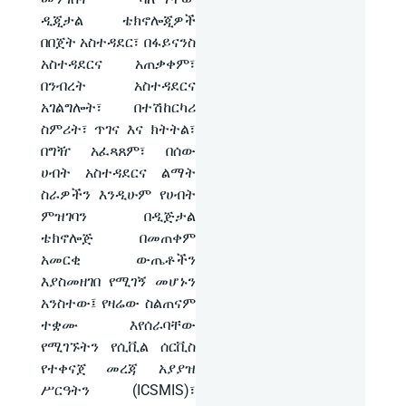
ዲጂታል ቴክኖሎጂዎች
በበጀት አስተዳደር፣ በፋይናንስ
አስተዳደርና አጠቃቀም፣
በንብረት አስተዳደርና
አገልግሎት፣ በተሽከርካሪ
ስምሪት፣ ጥገና እና ክትትል፣
በግዥ አፈጻጸም፣ በሰው
ሀብት አስተዳደርና ልማት
ስራዎችን እንዲሁም የሀብት
ምዝገባን በዲጅታል
ቴክኖሎጅ በመጠቀም
አመርቂ ውጤቶችን
እያስመዘገበ የሚገኝ መሆኑን
አንስተው፤ የዛሬው ስልጠናም
ተቋሙ እየሰራባቸው
የሚገኙትን የሲቪል ሰርቪስ
የተቀናጀ መረጃ አያያዝ
ሥርዓትን (ICSMIS)፣