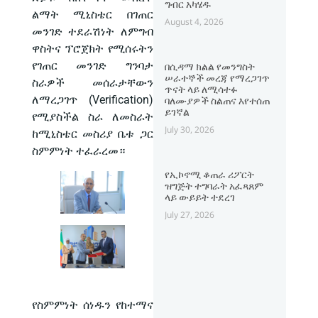
ግብር አካሄዱ
ልማት ሚኒስቴር በገጠር
August 4, 2026
መንገድ ተደራሽነት ለምግብ
ዋስትና ፕሮጀክት የሚሰሩትን
የገጠር መንገድ ግንባታ
በሲዳማ ክልል የመንግስት
ሠራተኞች መረጃ የማረጋገጥ
ስራዎች መሰራታቸውን
ጥናት ላይ ለሚሳተፉ
ለማረጋገጥ (Verification)
ባለሙያዎች ስልጠና እየተሰጠ
ይገኛል
የሚያስችል ስራ ለመስራት
July 30, 2026
ከሚኒስቴር መስሪያ ቤቱ ጋር
ስምምነት ተፈራረመ።
የኢኮኖሚ ቆጠራ ሪፖርት
ዝግጅት ተግባራት አፈጻጸም
ላይ ውይይት ተደረገ
July 27, 2026
የስምምነት ሰነዱን የከተማና