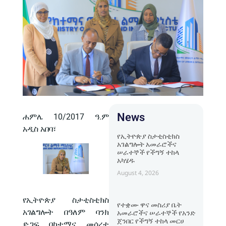
News
ሐምሌ 10/2017 ዓ.ም
አዲስ አበባ፣
የኢትዮጵያ ስታቲስቲክስ
አገልግሎት አመራሮችና
ሠራተኞች የችግኝ ተከላ
አካሄዱ
August 4, 2026
የኢትዮጵያ ስታቲስቲክስ
የተቋሙ ዋና መስሪያ ቤት
አገልግሎት በዓለም ባንክ
አመራሮችና ሠራተኞች የአንድ
ጀንበር የችግኝ ተከላ መርሀ
ድጋፍ በከተማና መሰረተ