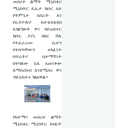
መሰረተ ልማት ሚኒስቴር
ሚኒስትር ዴኤታ ክቡር አቶ
የትምጌታ አስራት እና
የኢትዮጵያ ስታቲስቲክስ
አገልግሎት ዋና ዳይሬክተር
ክቡር ዶ/ር በከር ሻሌ
የተፈራረሙ ሲሆን
የተሰጣቸውን ሀላፊነት
በጥራትና በታማኝነት
በተባለው ጊዜ አጠናቀው
ለማስረከብ እንደሚሰሩ ዋና
ዳይሬክተሩ ገልፀዋል።
የከተማና መሰረተ ልማት
ሚኒስቴር ሚኒስትር ክብርት