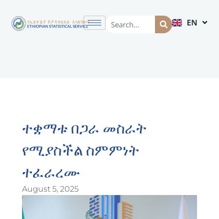
EN
AM
ተቋማቱ በጋራ መስራት
የሚያስችል ስምምነት
ተፈራረሙ
August 5, 2025