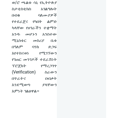
ወ/ሮ ጫልቱ ሳኒ የኢትዮጵያ
ስታቲስቲክስ አገልግሎት
በብቁ ባለሙያዎች
የተደራጀና የካበት ልምድ
ካላቸው የሀገራችን ተቋማት
አንዱ መሆኑን አንስተው
ሚኒስቴር መስሪያ ቤቱ
በዓለም ባንክ ድጋፍ
እየተከናወነ የሚገኘውን
የገጠር መንገዶች ተደራሽነት
ፕሮጀክት የማረጋገጥ
(Verification) ስራውን
በጥራትና በብቃት
እንደሚወጣ ያላቸውን
እምነት ገልፀዋል።