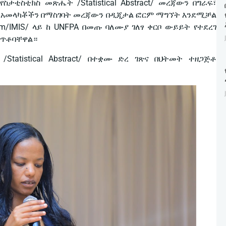
ታቲስቲክስ መጽሔት /Statistical Abstract/ መረጃውን በግራፍ፣
 አመላካቾችን በማስገባት መረጃውን በዲጂታል ፎርም ማግኘት እንደሚቻል
ystem/IMIS/ ላይ ከ UNFPA በመጡ ባለሙያ ገለፃ ቀርቦ ውይይት የተደረገ
ሰጥቶባቸዋል።
tatistical Abstract/ በተቋሙ ድረ ገጽና በህትመት ተዘጋጅቶ