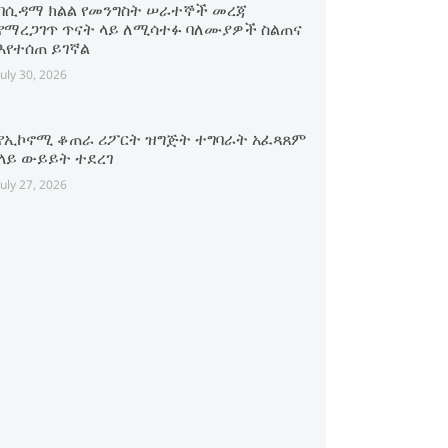
በሲዳማ ክልል የመንግስት ሠራተኞች መረጃ
የማረጋገጥ ጥናት ላይ ለሚሳተፉ ባለሙያዎች ስልጠና
እየተሰጠ ይገኛል
July 30, 2026
የኢኮኖሚ ቆጠራ ሪፖርት ዝግጅት ተግባራት አፈጻጸም
ላይ ውይይት ተደረገ
July 27, 2026