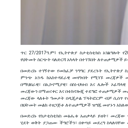
ጥር 27/2017ዓ.ም፤ የኢትዮጵያ ስታቲስቲክስ አገልግሎት የ201
የህትመት ስርጭት ባለድርሻ አካላት በተገኙበት ለተጠቃሚዎች ይ
በመድረኩ ተገኝተው የመክፈቻ ንግግር ያደረጉት የኢትዮጵያ ስ
ምንጭ አንዱ ከአስተዳደራዊ መዛግብት የሚገኙ መረጃዎች መ
በማህበራዊ፣ በኢኮኖሚያዊ፣ በስነ-ህዝብ እና ሌሎች ኦፊሻላ
መረጃውን በማጠናቀር እና በቴክኖሎጂ ተደግፎ ተጠቃሚዎች መረጃ
መረጃው ላለፉት ዓመታት በዲጂታል ፕላትፎርም ብቻ ሲሰጥ የቆ
በህትመት መልክ ተዘጋጅቶ ለተጠቃሚዎች ዝግጁ መሆኑን አክለው
በመድረኩ የስታቲስቲክስ መፅሔቱ አጠቃላይ ይዘት፣ መረጃው 
ሂደት ወቅት ያጋጠሙ ችግሮችን፣ በቀጣይ መደረግ ስላለባቸው መ