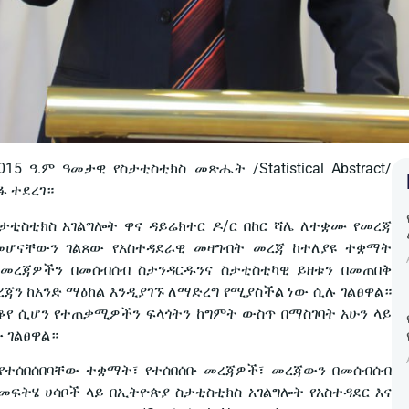
5 ዓ.ም ዓመታዊ የስታቲስቲክስ መጽሔት /Statistical Abstract/
ፋ ተደረገ።
ታቲስቲክስ አገልግሎት ዋና ዳይሬክተር ዶ/ር በከር ሻሌ ለተቋሙ የመረጃ
ሆናቸውን ገልጸው የአስተዳደራዊ መዛግብት መረጃ ከተለያዩ ተቋማት
ዊ መረጃዎችን በመሰብሰብ ስታንዳርዱንና ስታቲስቲካዊ ይዘቱን በመጠበቅ
ን ከአንድ ማዕከል እንዲያገኙ ለማድረግ የሚያስችል ነው ሲሉ ገልፀዋል።
የ ሲሆን የተጠቃሚዎችን ፍላጎትን ከግምት ውስጥ በማስገባት አሁን ላይ
 ገልፀዋል።
የተሰበሰበባቸው ተቋማት፣ የተሰበሰቡ መረጃዎች፣ መረጃውን በመሰብሰብ
ፍትሄ ሀሳቦች ላይ በኢትዮጵያ ስታቲስቲክስ አገልግሎት የአስተዳደር እና