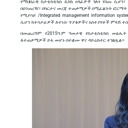
የማህበራዊ ስታቲስቲክስ ዴስክ ሀላፊዎች ገለፃ የሰጡ ሲሆን፣ የስ
በሰንጠረዥ፣ በካርታና መረጃ ተጠቃሚዎች በሚፈልጉት ፎርማት
የሚያሳይ /Integrated management information s
ሲሆን ከተሳታፊዎች ለተነሱ ጥያቄዎችና አስተያየቶች ምላሽ ተ
በመጨረሻም የ2015ዓ.ም ዓመታዊ የስታቲስቲክስ መፅሔት /S
ለተጠቃሚዎች ይፋ መሆኑ በተቋሙ ዋና ዳይሬክተር ተገልጿል።