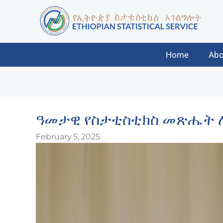
Home
Abo
ዓመታዊ የስታቲስቲክስ መጽሔት 
February 5, 2025