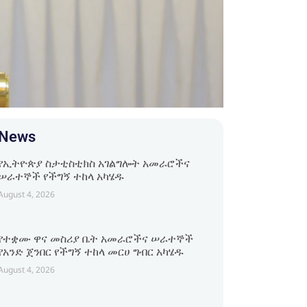
News
የኢትዮጵያ ስታቲስቲክስ አገልግሎት አመራሮችና
ሠራተኞች የችግኝ ተከላ አካሄዱ
August 4, 2026
የተቋሙ ዋና መስሪያ ቤት አመራሮችና ሠራተኞች
የአንድ ጀንበር የችግኝ ተከላ መርሀ ግብር አካሄዱ
August 4, 2026