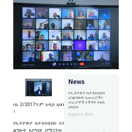
News
የኢትዮጵያ ስታቲስቲክስ
አገልግሎት አመራሮችና
ሠራተኞች የችግኝ ተከላ
ሰኔ 2/2017ዓ.ም አዲስ አበባ
አካሄዱ
፣
August 4, 2026
የኢትዮጵያ ስታቲስቲክስ አገ
ልግሎት እያካሄደ በሚገኘው