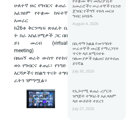
የተቋሙ ዋና መስሪያ ቤት
ሁለተኛ ዙር የግብርና ቆጠራ
አመራሮችና ሠራተኞች የአንድ
ጀንበር የችግኝ ተከላ መርሀ
አፈፃፀም የተቋሙ ከፍተኛ
ግብር አካሄዱ
አመራር
August 4, 2026
ከ26ቱ ቅርንጫፍ ጽሀፈት ቤ
ት ስራ አስፈፃሚዎች ጋር በበ
ይነ መረብ (virtual
በሲዳማ ክልል የመንግስት
ሠራተኞች መረጃ የማረጋገጥ
meeting)
ጥናት ላይ ለሚሳተፉ
በዘጠኝ ወራት ውስጥ የተከና
ባለሙያዎች ስልጠና እየተሰጠ
ይገኛል
ወኑ የግብርና ቆጠራ፣ የንግድ
July 30, 2026
እርሻዎችና የበልግ ጥናት ተግባ
ራትን ገምግሟል።
የኢኮኖሚ ቆጠራ ሪፖርት
ዝግጅት ተግባራት አፈጻጸም
ላይ ውይይት ተደረገ
July 27, 2026