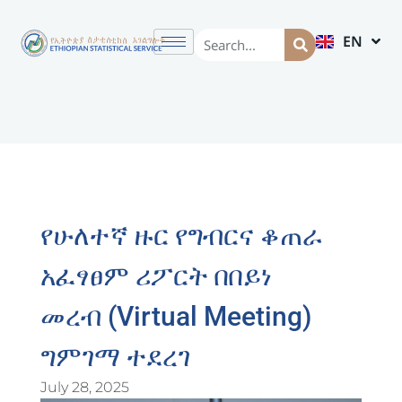
EN
AM
የሁለተኛ ዙር የግብርና ቆጠራ
አፈፃፀም ሪፖርት በበይነ
መረብ (virtual Meeting)
ግምገማ ተደረገ
July 28, 2025