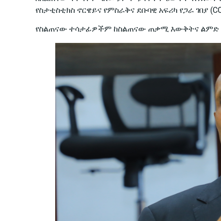
የስታቲስቲክስ ኖርዌይና የምስራቅና ደቡባዊ አፍሪካ የጋራ ገበያ 
የስልጠናው ተሳታፊዎችም ከስልጠናው ጠቃሚ እውቅትና ልምድ እ