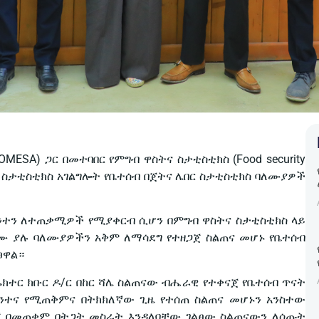
MESA) ጋር በመተባበር የምግብ ዋስትና ስታቲስቲክስ (Food security
ያ ስታቲስቲክስ አገልግሎት የቤተሰብ በጀትና ሌበር ስታቲስቲክስ ባለሙያዎች
ንተን ለተጠቃሚዎች የሚያቀርብ ሲሆን በምግብ ዋስትና ስታቲስቲክስ ላይ
ሙ ያሉ ባለሙያዎችን አቅም ለማሳደግ የተዘጋጀ ስልጠና መሆኑ የቤተሰብ
ፀዋል።
ክተር ክቡር ዶ/ር በከር ሻሌ ስልጠናው ብሔራዊ የተቀናጀ የቤተሰብ ጥናት
ንተና የሚጠቅምና በትክክለኛው ጊዜ የተሰጠ ስልጠና መሆኑን አንስተው
ሻ በመጠቀም በትጋት መስራት እንዳለባቸው ገልፀው ስልጠናውን ለሰጡት