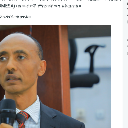
(COMESA) ባለሙያዎች ምስጋናቸውን አቅርበዋል።
ንዳገኙ ገልፀዋል።