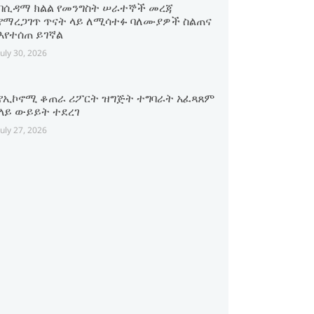
በሲዳማ ክልል የመንግስት ሠራተኞች መረጃ
የማረጋገጥ ጥናት ላይ ለሚሳተፉ ባለሙያዎች ስልጠና
እየተሰጠ ይገኛል
July 30, 2026
የኢኮኖሚ ቆጠራ ሪፖርት ዝግጅት ተግባራት አፈጻጸም
ላይ ውይይት ተደረገ
July 27, 2026