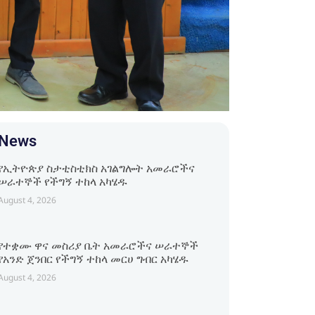
News
የኢትዮጵያ ስታቲስቲክስ አገልግሎት አመራሮችና
ሠራተኞች የችግኝ ተከላ አካሄዱ
August 4, 2026
የተቋሙ ዋና መስሪያ ቤት አመራሮችና ሠራተኞች
የአንድ ጀንበር የችግኝ ተከላ መርሀ ግብር አካሄዱ
August 4, 2026