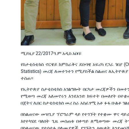
ሚያዚያ 22/2017ዓ.ም አዲስ አበባ፣
የስታቲስቲክስ ኖርዌይ ከምስራቅና ደቡባዊ አፍሪካ የጋራ ገበያ (CO
Statistics) መረጃ ለመተንተን የሚያስችል ስልጠና ለኢትዮጵ
ተሰጠ።
የኢትዮጵያ ስታቲስቲክስ አገልግሎት በርካታ መረጃዎችን በመተ
የሚወጣ መረጃ አለመኖሩን እንደአንድ ክፍተት በመለየት በተቋ
በጀትና ሌበር ስታቲስቲክስ መሪ ስራ አስፈፃሚ አቶ ፉፋ ቡልቶ ገል
በስልጠናው መዝጊያ ፕሮግራም ላይ የተገኙት የተቋሙ ዋና ዳይሬ
እየተካሄደ ባለበት ጊዜ መሰጠቱ በቀጣይ ለሚወጣው መረጃ ት
በስልጠናው የተሳተፉ ባለሙያዎች ያገኙትን ዕውቀት እንደመነ