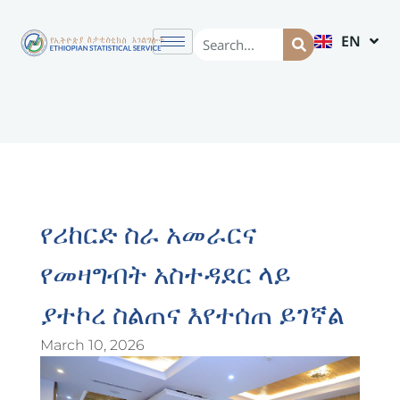
EN
AM
የሪከርድ ስራ አመራርና
የመዛግብት አስተዳደር ላይ
ያተኮረ ስልጠና እየተሰጠ ይገኛል
March 10, 2026