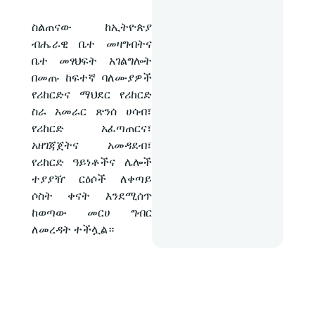
ስልጠናው ከኢትዮጵያ
ብሔራዊ ቤተ መዛግብትና
ቤተ መፃህፍት አገልግሎት
በመጡ ከፍተኛ ባለሙያዎች
የሪከርድና ማህደር የሪከርድ
ስራ አመራር ጽንሰ ሀሳብ፣
የሪከርድ አፈጣጠርና፣
አዘገጃጀትና አመዳደብ፣
የሪከርድ ዓይነቶችና ሌሎች
ተያያዥ ርዕሶች ለቀጣይ
ሶስት ቀናት እንደሚሰጥ
ከወጣው መርሀ ግብር
ለመረዳት ተችሏል።