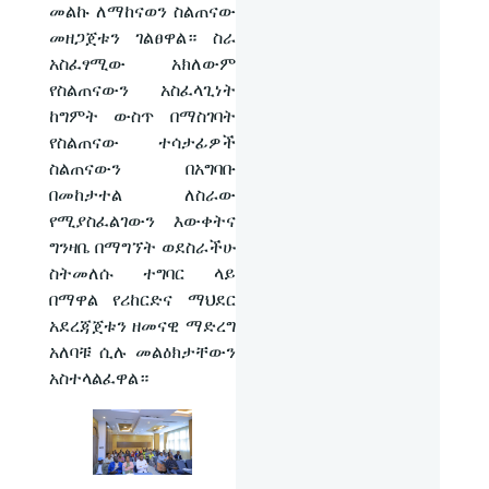
መልኩ ለማከናወን ስልጠናው
መዘጋጀቱን ገልፀዋል። ስራ
አስፈፃሚው አክለውም
የስልጠናውን አስፈላጊነት
ከግምት ውስጥ በማስገባት
የስልጠናው ተሳታፊዎች
ስልጠናውን በአግባቡ
በመከታተል ለስራው
የሚያስፈልገውን እውቀትና
ግንዛቤ በማግኘት ወደስራችሁ
ስትመለሱ ተግባር ላይ
በማዋል የሪከርድና ማህደር
አደረጃጀቱን ዘመናዊ ማድረግ
አለባቹ ሲሉ መልዕክታቸውን
አስተላልፈዋል።