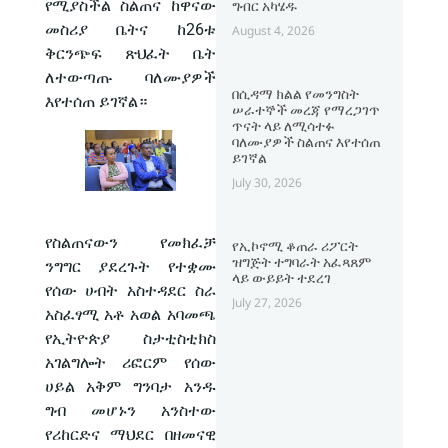
የሚያስችል ስልጠና ከዋናው
ግብር አካሄዱ
መስሪያ ቤትና ከ26ቱ
August 4, 2026
ቅርንጭፍ ጽህፈት ቤት
ለተውጣጡ ባለሙያዎች
በሲዳማ ክልል የመንግስት
እየተሰጠ ይገኛል።
ሠራተኞች መረጃ የማረጋገጥ
ጥናት ላይ ለሚሳተፉ
ባለሙያዎች ስልጠና እየተሰጠ
ይገኛል
July 30, 2026
የስልጠናውን የመክፈቻ
የኢኮኖሚ ቆጠራ ሪፖርት
ዝግጅት ተግባራት አፈጻጸም
ንግግር ያደረጉት የተቋሙ
ላይ ውይይት ተደረገ
የሰው ሀብት አስተዳደር ስራ
July 27, 2026
አስፈፃሚ አቶ አወል አባመጫ
የኢትዮጵያ ስታቲስቲክስ
አገልግሎት ሪፎርም የሰው
ሀይል አቅም ግንባታ አንዱ
ግብ መሆኑን አንስተው
የሪከርድና ማህደር በዘመናዊ