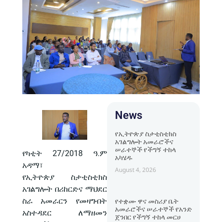
News
የኢትዮጵያ ስታቲስቲክስ
አገልግሎት አመራሮችና
ሠራተኞች የችግኝ ተከላ
የካቲት 27/2018 ዓ.ም
አካሄዱ
አዳማ፣
August 4, 2026
የኢትዮጵያ ስታቲስቲክስ
አገልግሎት በሪከርድና ማህደር
ስራ አመራርን የመዛግብት
የተቋሙ ዋና መስሪያ ቤት
አመራሮችና ሠራተኞች የአንድ
አስተዳደር ለማዘመን
ጀንበር የችግኝ ተከላ መርሀ