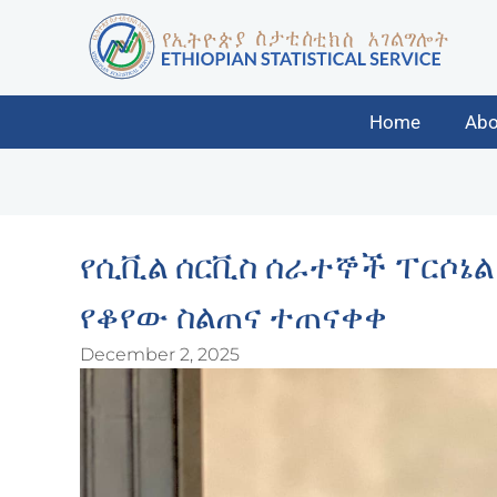
Home
Abo
የሲቪል ሰርቪስ ሰራተኞች ፐርሶኔ
የቆየው ስልጠና ተጠናቀቀ
December 2, 2025