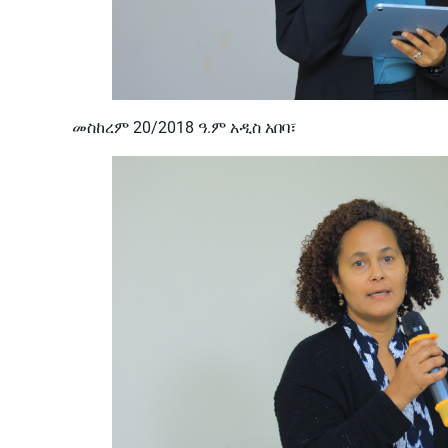
መስከረም 20/2018 ዓ.ም አዲስ አበባ፣