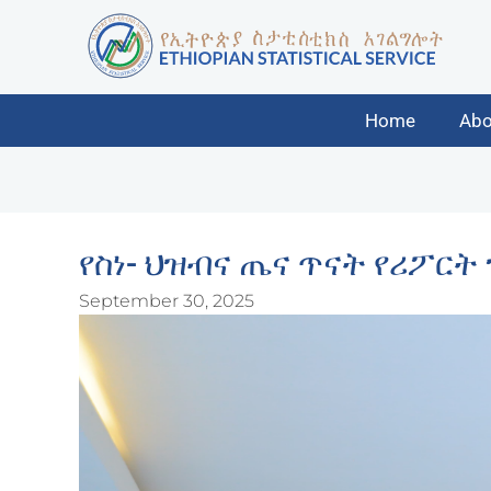
Home
Abo
የስነ- ህዝብና ጤና ጥናት የሪፖር
September 30, 2025