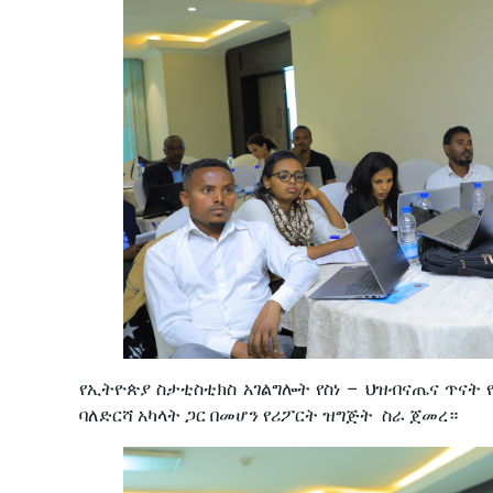
የኢትዮጵያ ስታቲስቲክስ አገልግሎት የስነ – ህዝብናጤና ጥና
ባለድርሻ አካላት ጋር በመሆን የሪፖርት ዝግጅት ስራ ጀመረ።