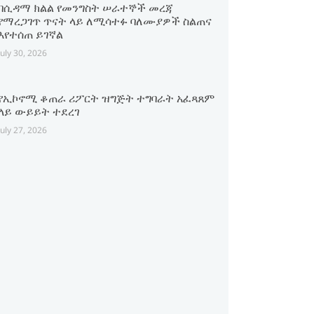
በሲዳማ ክልል የመንግስት ሠራተኞች መረጃ
የማረጋገጥ ጥናት ላይ ለሚሳተፉ ባለሙያዎች ስልጠና
እየተሰጠ ይገኛል
July 30, 2026
የኢኮኖሚ ቆጠራ ሪፖርት ዝግጅት ተግባራት አፈጻጸም
ላይ ውይይት ተደረገ
July 27, 2026