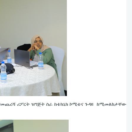
ት የመጨረሻ ሪፖርት ዝግጅት ስራ ከቴክኒክ ኮሚቴና ጉዳዩ ከሚመለከታቸው