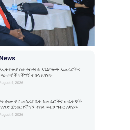
News
የኢትዮጵያ ስታቲስቲክስ አገልግሎት አመራሮችና
ሠራተኞች የችግኝ ተከላ አካሄዱ
August 4, 2026
የተቋሙ ዋና መስሪያ ቤት አመራሮችና ሠራተኞች
የአንድ ጀንበር የችግኝ ተከላ መርሀ ግብር አካሄዱ
August 4, 2026