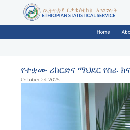
Home
Abo
የተቋሙ ሪከርድና ማህደር የስራ ክ
October 24, 2025