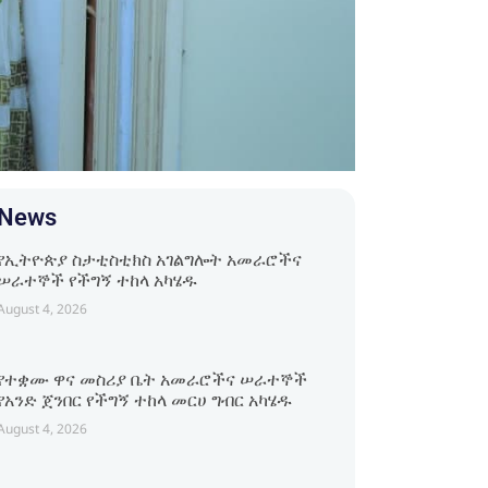
News
የኢትዮጵያ ስታቲስቲክስ አገልግሎት አመራሮችና
ሠራተኞች የችግኝ ተከላ አካሄዱ
August 4, 2026
የተቋሙ ዋና መስሪያ ቤት አመራሮችና ሠራተኞች
የአንድ ጀንበር የችግኝ ተከላ መርሀ ግብር አካሄዱ
August 4, 2026