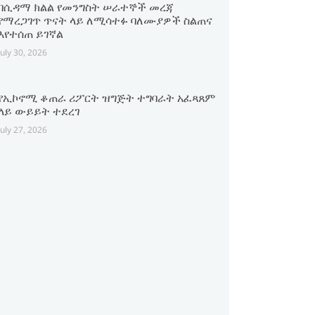
በሲዳማ ክልል የመንግስት ሠራተኞች መረጃ
የማረጋገጥ ጥናት ላይ ለሚሳተፉ ባለሙያዎች ስልጠና
እየተሰጠ ይገኛል
July 30, 2026
የኢኮኖሚ ቆጠራ ሪፖርት ዝግጅት ተግባራት አፈጻጸም
ላይ ውይይት ተደረገ
July 27, 2026