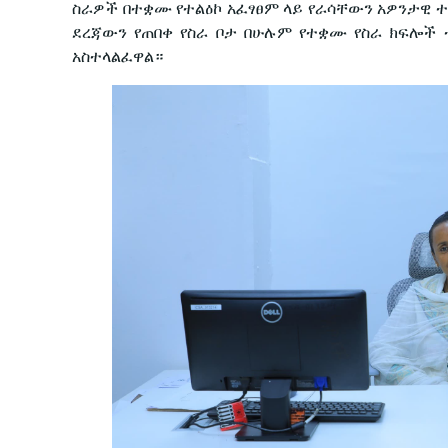
ስራዎች በተቋሙ የተልዕኮ አፈፃፀም ላይ የራሳቸውን አዎንታዊ ተፅ
ደረጃውን የጠበቀ የስራ ቦታ በሁሉም የተቋሙ የስራ ክፍሎች
አስተላልፈዋል።