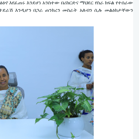
ዕኖ እየፈጠሩ እንደሆነ አንስተው በሪከርድና ማህደር የስራ ክፍል የተሰራው
 ተደራሽ እንዲሆን በጋራ ጠንክረን መስራት አለብን ሲሉ መልዕክታቸውን