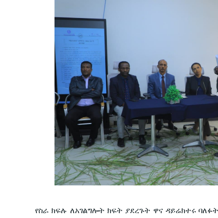
የስራ ክፍሉ ለአገልግሎት ክፍት ያደረጉት ዋና ዳይሬክተሩ ባለ