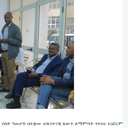
ፉት ሶስት ዓመታት በተቋሙ ሁለንተናዊ ለውጥ ለማምጣት የተሰሩ የሪፎርም