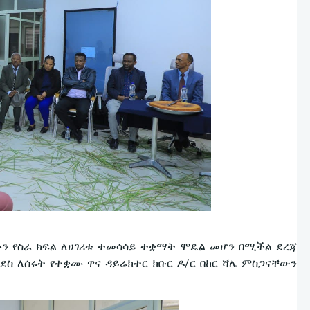
ውን የስራ ክፍል ለሀገሪቱ ተመሳሳይ ተቋማት ሞዴል መሆን በሚችል ደረጃ
ስ ለሰሩት የተቋሙ ዋና ዳይሬክተር ክቡር ዶ/ር በከር ሻሌ ምስጋናቸውን