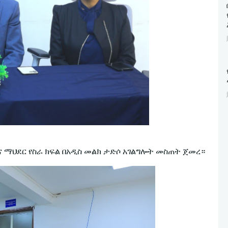
 ማህደር የስራ ክፍል በአዲስ መልክ ታድሶ አገልግሎት መስጠት ጀመረ።