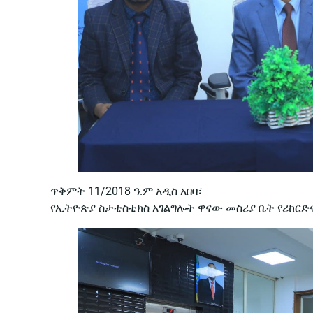
ጥቅምት 11/2018 ዓ.ም አዲስ አበባ፣
የኢትዮጵያ ስታቲስቲክስ አገልግሎት ዋናው መስሪያ ቤት የሪከርድና