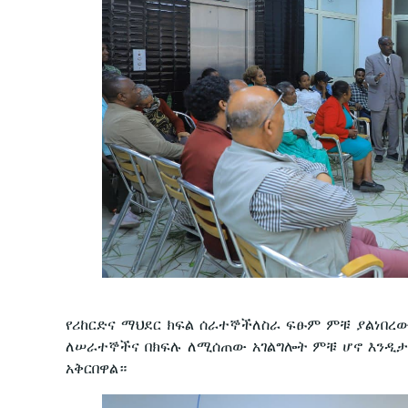
የሪከርድና ማህደር ክፍል ሰራተኞችለስራ ፍፁም ምቹ ያልነበረ
ለሠራተኞችና በክፍሉ ለሚሰጠው አገልግሎት ምቹ ሆኖ እንዲታደ
አቅርበዋል።