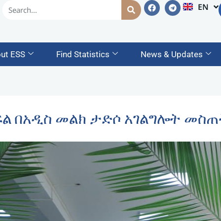
EN
AM
ut ESS
Find Statistics
News & Updates
ፍል በአዲስ መልክ ታድሶ አገልግሎት መስ