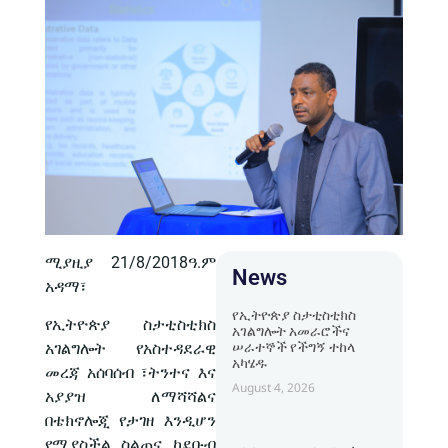
ሚያዚያ 21/8/2018ዓ.ም
News
አዳማ፣
የኢትዮጵያ ስታቲስቲክስ
የኢትዮጵያ ስታቲስቲክስ
አገልግሎት አመራሮችና
ሠራተኞች የችግኝ ተከላ
አገልግሎት የአስተዳደራዊ
አካሄዱ
መረጃ አሰባሰብ ፣ትንተና እና
August 4, 2026
አያያዝ ለማሻሻልና
በቴክኖሎጂ የታገዘ እንዲሆን
የሚያስችል ስልጠና ከደቡብ