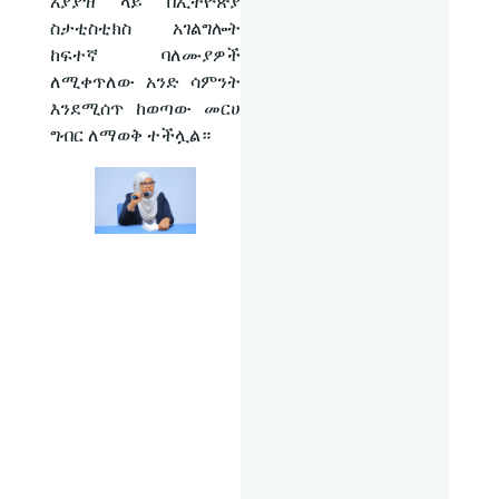
አያያዝ ላይ በኢትዮጵያ
ስታቲስቲክስ አገልግሎት
ከፍተኛ ባለሙያዎች
ለሚቀጥለው አንድ ሳምንት
እንደሚሰጥ ከወጣው መርሀ
ግብር ለማወቅ ተችሏል።