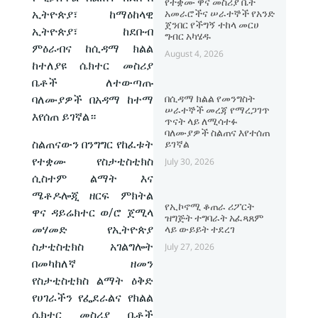
የተቋሙ ዋና መስሪያ ቤት
አመራሮችና ሠራተኞች የአንድ
ኢትዮጵያ፣ ከማዕከላዊ
ጀንበር የችግኝ ተከላ መርሀ
ኢትዮጵያ፣ ከደቡብ
ግብር አካሄዱ
ምዕራብና ከሲዳማ ክልል
August 4, 2026
ከተለያዩ ሴክተር መስሪያ
ቤቶች ለተውጣጡ
በሲዳማ ክልል የመንግስት
ባለሙያዎች በአዳማ ከተማ
ሠራተኞች መረጃ የማረጋገጥ
እየሰጠ ይገኛል።
ጥናት ላይ ለሚሳተፉ
ባለሙያዎች ስልጠና እየተሰጠ
ስልጠናውን በንግግር የከፈቱት
ይገኛል
የተቋሙ የስታቲስቲክስ
July 30, 2026
ሲስተም ልማት እና
ሜቶዶሎጂ ዘርፍ ምክትል
የኢኮኖሚ ቆጠራ ሪፖርት
ዋና ዳይሬክተር ወ/ሮ ጀሚላ
ዝግጅት ተግባራት አፈጻጸም
መሃመድ የኢትዮጵያ
ላይ ውይይት ተደረገ
ስታቲስቲክስ አገልግሎት
July 27, 2026
በመካከለኛ ዘመን
የስታቲስቲክስ ልማት ዕቅድ
የሀገራችን የፌደራልና የክልል
ሴክተር መስሪያ ቤቶች