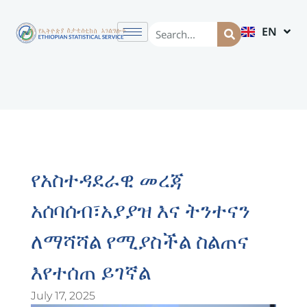
EN
AM
የአስተዳደራዊ መረጃ
አሰባሰብ፣አያያዝ እና ትንተናን
ለማሻሻል የሚያስችል ስልጠና
እየተሰጠ ይገኛል
July 17, 2025