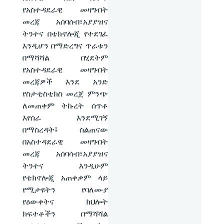
የአስተዳደራዊ መዛግብት
መረጃ አሰባሰብ፣አያያዝና
ትንተና በቴክኖሎጂ የተደገፈ
እንዲሆን በማድረግና ጥራቱን
በማሻሻል በሂደትም
የአስተዳደራዊ መዛግብት
መረጃዎች እንደ አንድ
የስታቲስቲክስ መረጀ ምንጭ
ለመጠቀም ትኩረት ሰጥቶ
እየሰራ እንደሚገኝ
በማስረዳት፤ ስልጠናው
በአስተዳደራዊ መዛግብት
መረጃ አሰባሳብ፣አያያዝና
ትንተና እንዲሁም
የቴክኖሎጂ አጠቀቃም ላይ
የሚታዩትን የባለሙያ
የዕውቀትና ክህሎት
ክፍተቶችን በማሻሻል