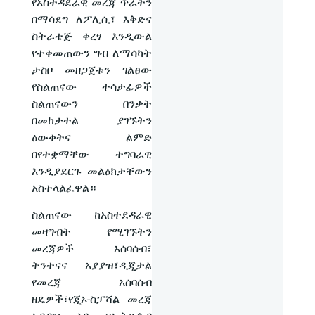
የአስተዳደራዊ መረጃ ጥራትን
በማሳደግ ለፖሊሲ፣ እቅድና
ስትራቴጅ ቀረፃ እንዲውል
የተቀመጠውን ግብ ለማሳካት
ታስቦ መዘጋጀቱን ገልፀው
የስልጠናው ተሳታፊዎች
ስልጠናውን በንቃት
በመከታተል ያገኙትን
ዕውቀትና ልምድ
በየተቋማቸው ተግባራዊ
እንዲያደርጉ መልዕክታቸውን
አስተላልፈዋል።
ስልጠናው ከአስተደዳራዊ
መዛግብት የሚገኙትን
መረጃዎች አሰባሰብ፣
ትንተናና አያያዝ፣ዲጂታል
የመረጃ አሰባሰብ
ዘዴዎች፣የጂኦ-ስፓሻል መረጃ