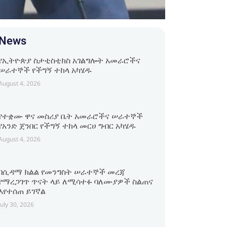
News
የኢትዮጵያ ስታቲስቲክስ አገልግሎት አመራሮችና
ሠራተኞች የችግኝ ተከላ አካሄዱ
August 4, 2026
የተቋሙ ዋና መስሪያ ቤት አመራሮችና ሠራተኞች
የአንድ ጀንበር የችግኝ ተከላ መርሀ ግብር አካሄዱ
August 4, 2026
በሲዳማ ክልል የመንግስት ሠራተኞች መረጃ
የማረጋገጥ ጥናት ላይ ለሚሳተፉ ባለሙያዎች ስልጠና
እየተሰጠ ይገኛል
July 30, 2026