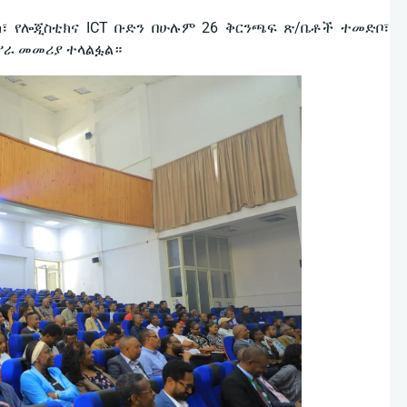
፣ የሎጂስቲክና ICT ቡድን በሁሉም 26 ቅርንጫፍ ጽ/ቤቶች ተመድቦ፣
ሥራ መመሪያ ተላልፏል።