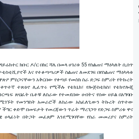
ይሬክተር ክቡር ዶ/ር በከር ሻሌ በመላ ሀገሪቱ 55 የስልጠና ማዕካለት ሲሰጥ
ታቲስቲሺያኖች እና የተቆጣጣሪዎች ስልጠና ለመደገፍ በየስልጠና ማዕካላቱ
ዋጽዖ ምስጋናቸውን አቅርበው የቀጣይ የመስክ ስራ ድጋፍ ስምሪት የትኩረት
ቀጥተኛ ተጽዕኖ ሊፈጥሩ የሚችሉ የቴክኒክ፣ የሎጅስቲክስ፣ የቴክኖሎጂ
ንርጫፍ ጽህፈት ቤቶቹ ለስራው የተመደበው ሀብትና የሰው ሀይል በአግባቡ
የሚገኙት የመንግስት አመራሮች ለስራው አስፈለጊውን ትኩረት ሰጥተው
 ችግር ቀድሞ በመፍታት የመረጃውን ጥራት ማረገጋጥ የድጋፍ ስምሪቱ ዋና
ዊ ሀላፊነት በትጋት መፈጸም እንደሚገባቸው የስራ መመሪያና ስምሪት