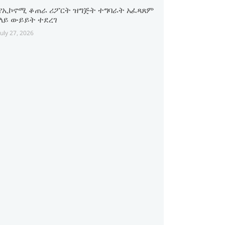
የኢኮኖሚ ቆጠራ ሪፖርት ዝግጅት ተግባራት አፈጻጸም
ላይ ውይይት ተደረገ
July 27, 2026