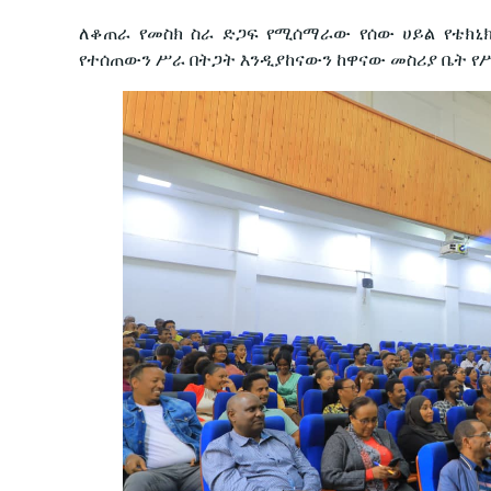
ለቆጠራ የመስክ ስራ ድጋፍ የሚሰማራው የሰው ሀይል የቴክኒክ
የተሰጠውን ሥራ በትጋት እንዲያከናውን ከዋናው መስሪያ ቤት የ