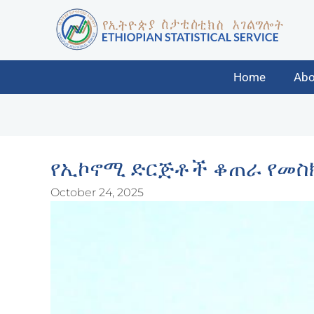
Home
Abo
የኢኮኖሚ ድርጅቶች ቆጠራ የመስክ
October 24, 2025