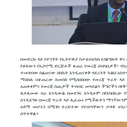
በመድረኩ ላይ የተገኙት የኢትዮጵያ ስታቲስቲክስ አገልግሎት ዋና ዳ
የቆዬውን የኢኮኖሚ ድርጅቶች ቆጠራ የመረጃ ሰብሳቢዎች፣ የስ
ተመድበው ስልጠናው በስኬት እንዲጠናቀቅ ላደረጉት ጉልህ አስተ
ማዕከሉ በቆጠራው ከመስክ የሚሰበሰበው የመረጃ ጥራት ላይ 
አጠቀቀምና የመረጃ ሰጪዎች ትብብር መጓደልን ችግሮችን በየቅ
ለታለመው ስራ እንዲውል በመደገፍ እንዲሁም በየአካበቢው 
እንዲደግፉ በመረጃ ጥራት ላይ ሊፈጠሩ የሚችሉትን ማንኛውንም
አላማ መሆኑን በሚገባ ተረድተው የተሰጣቸውን ታላቅ ሀገራ
ሰጥተዋል።