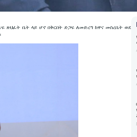
ፍ ጽህፈት ቤት ላይ ሆኖ በቅርበት ድጋፍ ለመድረግ ከዋና መስረቤት ወደ
።