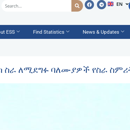
EN
AM
ut ESS
Find Statistics
News & Updates
 ስራ ለሚደግፉ ባለሙያዎች የስራ ስምሪ