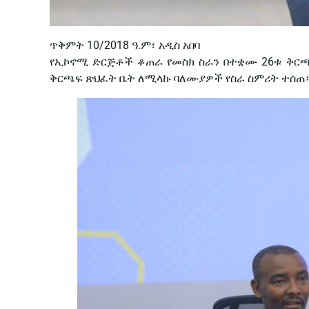
ጥቅምት 10/2018 ዓ.ም፣ አዲስ አበባ
የኢኮኖሚ ድርጅቶች ቆጠራ የመስክ ስራን በተቋሙ 26ቱ ቅርጫ
ቅርጫፍ ጽህፈት ቤት ለሚላኩ ባለሙያዎች የስራ ስምሪት ተሰጠ