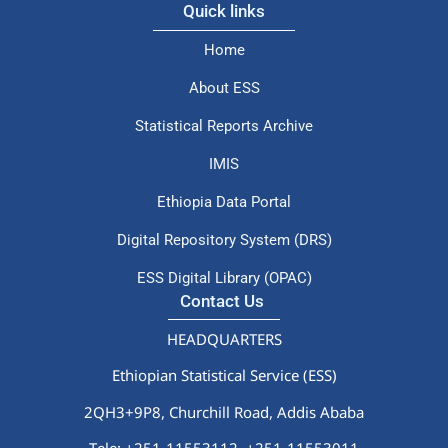
ESS Digital Library (OPAC)
Contact Us
HEADQUARTERS
Ethiopian Statistical Service (ESS)
2QH3+9P8, Churchill Road, Addis Ababa
Tele: +251-11553112,
+251-11553011
P.O.Box: 1143
Email: info@ess.gov.et
© 2026 All Rights Reserved.