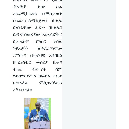
ችግኞች ተከላ ስራ
እንደሚከናወን በማስታወቅ
ስራውን ለማስጀመር በክልሉ
በነበራቸው ቆይታ በክልሉ፣
በዞኑና በወረዳው አመራሮችና
በመጬሾ የገጠር ቀበሌ
ነዋሪዎች ለተደረገላቸው
ደማቅና ቤተሰባዊ አቀባበል
በሚኒስቴር መስሪያ ቤቱና
ተጠሪ ተቋማቱ ስም
የተሰማቸውን ከፍተኛ ደስታ
በመግለፅ ምስጋናቸውን
አቅርበዋል።