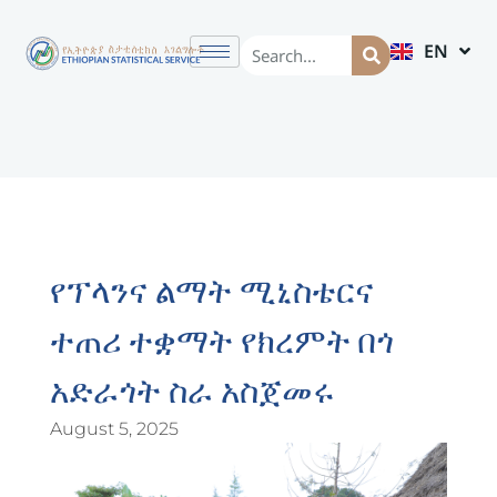
EN
AM
የፕላንና ልማት ሚኒስቴርና
ተጠሪ ተቋማት የክረምት በጎ
አድራጎት ስራ አስጀመሩ
August 5, 2025