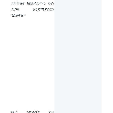
ክትትልና አስፈላጊውን ሁሉ
ድጋፍ እንደሚያደርጉ
ገልፀዋል።
በበጎ አድራጎት ስራ