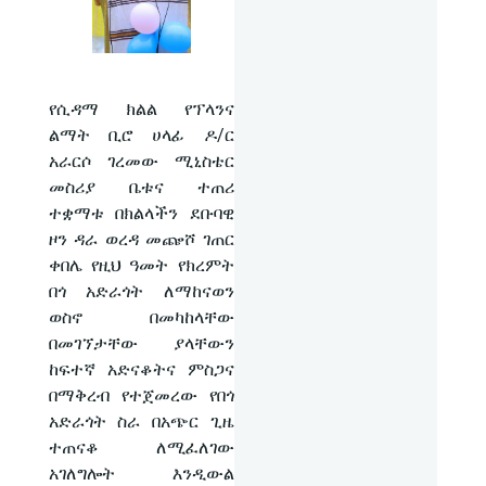
የሲዳማ ክልል የፕላንና
ልማት ቢሮ ሀላፊ ዶ/ር
አራርሶ ገረመው ሚኒስቴር
መስሪያ ቤቱና ተጠሪ
ተቋማቱ በክልላችን ደቡባዊ
ዞን ዳራ ወረዳ መጬሾ ገጠር
ቀበሌ የዚህ ዓመት የክረምት
በጎ አድራጎት ለማከናወን
ወስኖ በመካከላቸው
በመገኘታቸው ያላቸውን
ከፍተኛ አድናቆትና ምስጋና
በማቅረብ የተጀመረው የበጎ
አድራጎት ስራ በአጭር ጊዜ
ተጠናቆ ለሚፈለገው
አገለግሎት እንዲውል