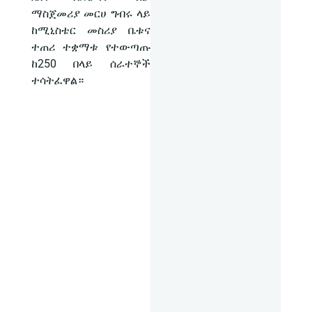
ማስጀመሪያ መርሀ ግብሩ ላይ
ከሚኒስቴር መስሪያ ቤቱና
ተጠሪ ተቋማቱ የተውጣጡ
ከ250 በላይ ሰራተኞች
ተሳትፈዋል።