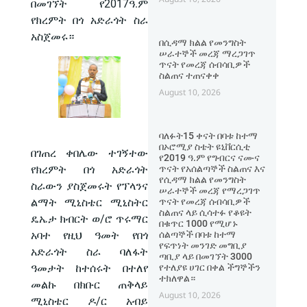
በመገኘት የ2017ዓ.ም
የክረምት በጎ አድራጎት ስራ
አስጀመሩ።
በሲዳማ ክልል የመንግስት
ሠራተኞች መረጃ ማረጋገጥ
ጥናት የመረጃ ሰብሳቢዎች
ስልጠና ተጠናቀቀ
August 10, 2026
ባለፉት15 ቀናት በባቱ ከተማ
በኦሮሚያ ስቴት ዩኒቨርሲቲ
በገጠረ ቀበሌው ተገኝተው
የ2019 ዓ.ም የግብርና ናሙና
የክረምት በጎ አድራጎት
ጥናት የአሰልጣኞች ስልጠና እና
የሲዳማ ክልል የመንግስት
ስራውን ያስጀመሩት የፕላንና
ሠራተኞች መረጃ የማረጋገጥ
ልማት ሚኒስቴር ሚኒስትር
ጥናት የመረጃ ሰብሳቢዎች
ስልጠና ላይ ሲሳተፉ የቆዩት
ዴኤታ ክብርት ወ/ሮ ጥሩማር
በቁጥር 1000 የሚሆኑ
አባተ የዚህ ዓመት የበጎ
ሰልጣኞች በባቱ ከተማ
የፍጥነት መንገድ መግቢያ
አድራጎት ስራ ባለፋት
ጣቢያ ላይ በመገኘት 3000
ዓመታት ከተሰሩት በተለየ
የተለያዩ ሀገር በቀል ችግኞችን
ተክለዋል።
መልኩ በክቡር ጠቅላይ
August 10, 2026
ሚኒስቴር ዶ/ር አብይ