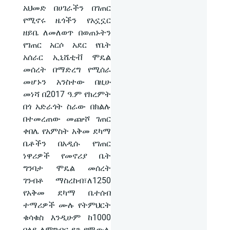
አህመድ በሀገራችን በገጠር
የሚኖሩ ዜጎችን የአኗኗር
ዘይቤ ለመለወጥ በወጠኑትን
የገጠር አርሶ አደር የቤት
አሰራር ኢኒሼቲቭ ሞዴል
መሰረት በማድረግ የሚሰራ
መሆኑን አንስተው በዚሁ
መነሻ በ2017 ዓ.ም የክረምት
በጎ አድራጎት ስራው በክልሉ
በተመረጠው መጬሾ ገጠር
ቀበሌ የአምስት አቅመ ደካማ
ቤቶችን በአዲሱ የገጠር
ነዋሪዎች የመኖሪያ ቤት
ግንባታ ሞዴል መሰረት
ገንብቶ ማስረከብ፣ለ1250
የአቅመ ደካማ ቤተሰብ
ተማሪዎች ሙሉ የትምህርት
ቁሳቁስ እንዲሁም ከ1000
በላይ ለምግብና ደን የሚውሉ