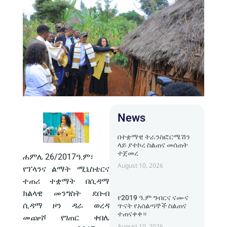
News
በተቋማዊ ትራንስፎርሜሽን
ላይ ያተኮረ ስልጠና መሰጠት
ተጀመረ
ሐምሌ 26/2017ዓ.ም፣
August 10, 2026
የፕላንና ልማት ሚኒስቴርና
ተጠሪ ተቋማት በሲዳማ
ክልላዊ መንግስት ደቡብ
የ2019 ዓ.ም ግብርና ናሙና
ሲዳማ ዞን ዳራ ወረዳ
ጥናት የአሰልጣኞች ስልጠና
ተጠናቀቀ።
መጬሾ የገጠር ቀበሌ
August 10, 2026