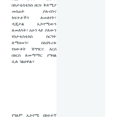
በስታቲስቲክስ ዘርፍ ቅድሚያ
መስጠት ያሉብንና
ክፍተቶችን ለመለየት፣
ዲጂታል ኢኮኖሚውን
ለመለካት፣ አሁን ላይ ያለውን
የስታቲስቲክስ ስርዓት
ለማዘመን፣ በአህጉሪቱ
የዕውቀት ሽግግርና እርሰ
በዕርስ ለመማማር ያግዛል
ሲሉ ገልፀዋል።
የዓለም ኢኮኖሚ በከፍተኛ