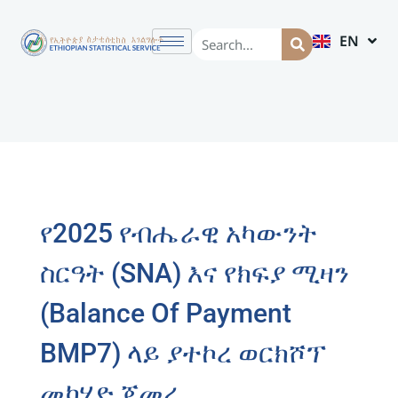
EN
AM
የ2025 የብሔራዊ አካውንት
ስርዓት (SNA) እና የክፍያ ሚዛን
(Balance Of Payment
BMP7) ላይ ያተኮረ ወርክሾፕ
መካሄድ ጀመረ