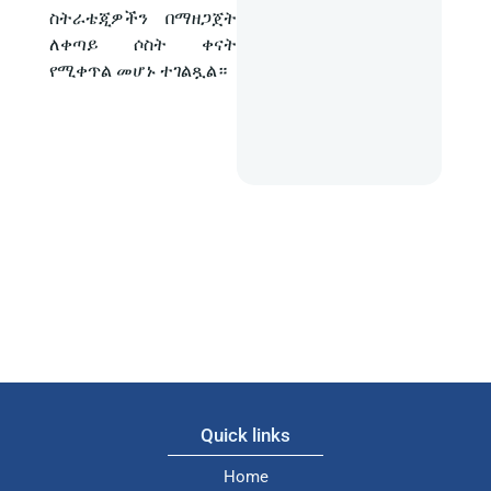
የሚቀጥል መሆኑ ተገልጿል።
Quick links
Home
About ESS