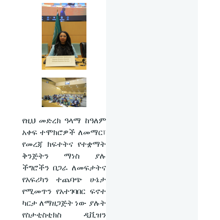
የዚህ መድረክ ዓላማ ከዓለም
አቀፍ ተሞክሮዎች ለመማር፣
የመረጃ ክፍተትና የተቋማት
ቅንጅትን ማነስ ያሉ
ችግሮችን በጋራ ለመፍታትና
የአፍሪካን ተጨባጭ ሁኔታ
የሚመጥን የአተገባበር ፍኖተ
ካርታ ለማዘጋጅት ነው ያሉት
የስታቲስቲክስ ዲቪዝን