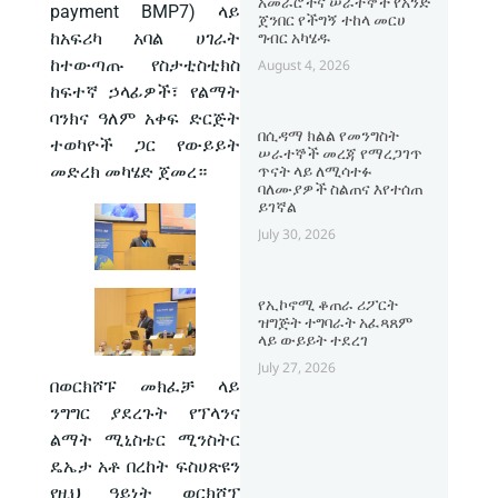
አመራሮችና ሠራተኞች የአንድ
payment BMP7) ላይ
ጀንበር የችግኝ ተከላ መርሀ
ከአፍሪካ አባል ሀገራት
ግብር አካሄዱ
ከተውጣጡ የስታቲስቲክስ
August 4, 2026
ከፍተኛ ኃላፊዎች፣ የልማት
ባንክና ዓለም አቀፍ ድርጅት
በሲዳማ ክልል የመንግስት
ተወካዮች ጋር የውይይት
ሠራተኞች መረጃ የማረጋገጥ
መድረክ መካሄድ ጀመረ።
ጥናት ላይ ለሚሳተፉ
ባለሙያዎች ስልጠና እየተሰጠ
ይገኛል
July 30, 2026
የኢኮኖሚ ቆጠራ ሪፖርት
ዝግጅት ተግባራት አፈጻጸም
ላይ ውይይት ተደረገ
July 27, 2026
በወርክሾፑ መክፈቻ ላይ
ንግግር ያደረጉት የፕላንና
ልማት ሚኒስቴር ሚንስትር
ዴኤታ አቶ በረከት ፍስሀጽዩን
የዚህ ዓይነት ወርክሾፕ