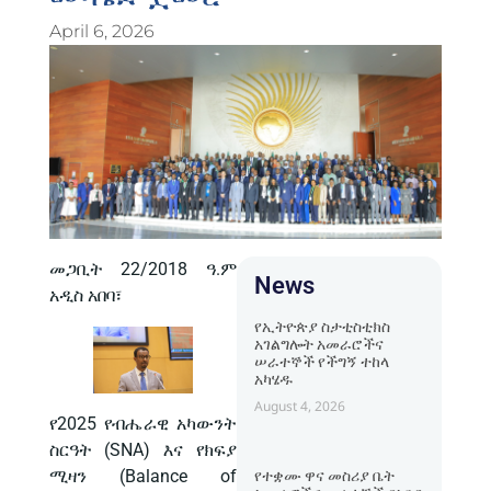
April 6, 2026
መጋቢት 22/2018 ዓ.ም
News
አዲስ አበባ፣
የኢትዮጵያ ስታቲስቲክስ
አገልግሎት አመራሮችና
ሠራተኞች የችግኝ ተከላ
አካሄዱ
August 4, 2026
የ2025 የብሔራዊ አካውንት
ስርዓት (SNA) እና የክፍያ
ሚዛን (Balance of
የተቋሙ ዋና መስሪያ ቤት