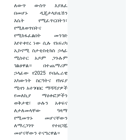
ለውጥ ውስጥ እያለፈ
በመሆኑ ዲጂታላይዜሽን
እሴት የሚፈጥርበትን፣
የሚለወጥበትና
የሚከፋፈልበት መንገድ
እየተቀየረ ነው ሲሉ የአፍሪካ
ኢኮኖሚ ስታቲስቲክስ ኃላፊ
ሚስተር አዶም ጋጉሉም
ገልፀዋል። በተጨማሪም
ኃላፊው የ2025 የብሔራዊ
አካውንት ስርዓትና የክፍያ
ሚዛን አተገባበር ማሻሻያዎች
የመለኪያ ማዕቀፎቻችን
ወቅታዊ፣ ሁሉን አቀፍና
ለታለመላቸው ዓላማ
የሚመጥኑ መሆናቸውን
ለማረጋገጥ የተዘጋጁ
መሆናቸውን ተናግረዋል።