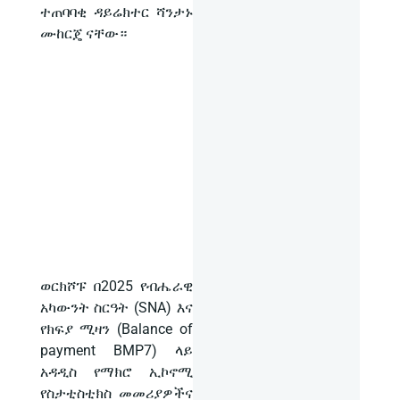
ተጠባባቂ ዳይሬክተር ሻንታኑ
ሙከርጄ ናቸው።
ወርክሾፑ በ2025 የብሔራዊ
አካውንት ስርዓት (SNA) እና
የክፍያ ሚዛን (Balance of
payment BMP7) ላይ
አዳዲስ የማክሮ ኢኮኖሚ
የስታቲስቲክስ መመሪያዎችና
ስትራቴጂዎችን በማዘጋጀት
ለቀጣይ ሶስት ቀናት