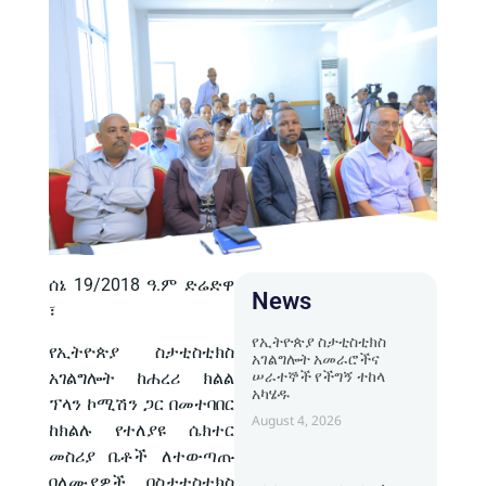
ሰኔ 19/2018 ዓ.ም ድሬድዋ
News
፣
የኢትዮጵያ ስታቲስቲክስ
የኢትዮጵያ ስታቲስቲክስ
አገልግሎት አመራሮችና
ሠራተኞች የችግኝ ተከላ
አገልግሎት ከሐረሪ ክልል
አካሄዱ
ፕላን ኮሚሽን ጋር በመተባበር
August 4, 2026
ከክልሉ የተለያዩ ሴክተር
መስሪያ ቤቶች ለተውጣጡ
ባለሙያዎች በስታቲስቲክስ