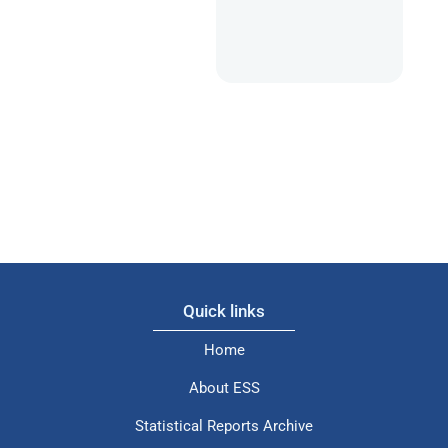
Quick links
Home
About ESS
Statistical Reports Archive
IMIS
Ethiopia Data Portal
Digital Repository System (DRS)
ESS Digital Library (OPAC)
Contact Us
HEADQUARTERS
Ethiopian Statistical Service (ESS)
2QH3+9P8, Churchill Road, Addis Ababa