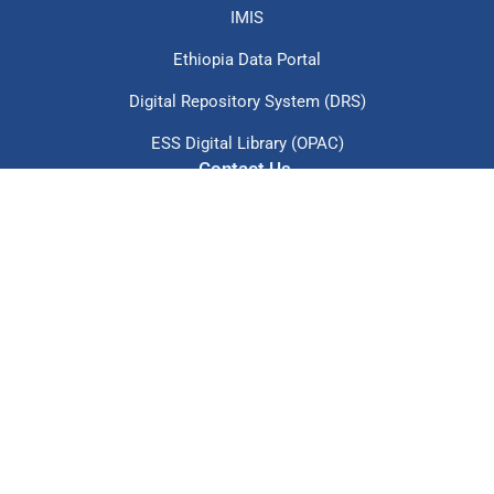
Tele: +251-11553112,
+251-11553011
P.O.Box: 1143
Email: info@ess.gov.et
© 2026 All Rights Reserved.