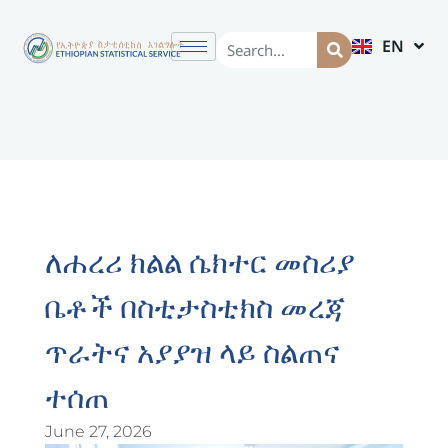
EN
AM
ለሐረሪ ክልል ሴክተር መስሪያ
ቤቶች በስቲታስቲክስ መረጃ
ጥራትና አያያዝ ላይ ስልጠና
ተሰጠ
June 27, 2026