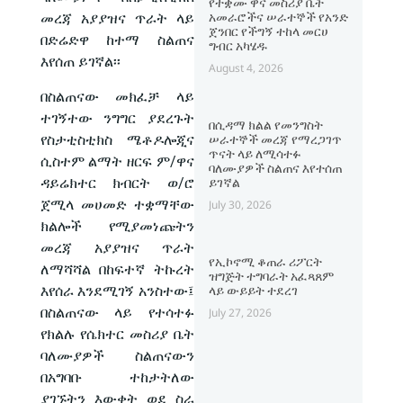
የተቋሙ ዋና መስሪያ ቤት
አመራሮችና ሠራተኞች የአንድ
መረጃ አያያዝና ጥራት ላይ
ጀንበር የችግኝ ተከላ መርሀ
በድሬድዋ ከተማ ስልጠና
ግብር አካሄዱ
እየሰጠ ይገኛል፡፡
August 4, 2026
በስልጠናው መክፈቻ ላይ
ተገኝተው ንግግር ያደረጉት
በሲዳማ ክልል የመንግስት
የስታቲስቲክስ ሜቶዶሎጂና
ሠራተኞች መረጃ የማረጋገጥ
ጥናት ላይ ለሚሳተፉ
ሲስተም ልማት ዘርፍ ም/ዋና
ባለሙያዎች ስልጠና እየተሰጠ
ዳይሬክተር ክብርት ወ/ሮ
ይገኛል
ጀሚላ መሀመድ ተቋማቸው
July 30, 2026
ክልሎች የሚያመነጩትን
መረጃ አያያዝና ጥራት
የኢኮኖሚ ቆጠራ ሪፖርት
ለማሻሻል በከፍተኛ ትኩረት
ዝግጅት ተግባራት አፈጻጸም
እየሰራ እንደሚገኝ አንስተው፤
ላይ ውይይት ተደረገ
በስልጠናው ላይ የተሳተፉ
July 27, 2026
የክልሉ የሴክተር መስሪያ ቤት
ባለሙያዎች ስልጠናውን
በአግባቡ ተከታትለው
ያገኙትን እውቀት ወደ ስራ