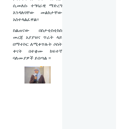
ሲመለሱ ተግባራዊ ማድረግ
እንዳለባቸው መልክታቸው
አስተላልፈዋል፡፡
ስልጠናው በስታቲስቲክስ
መረጃ አያያዝና ጥራት ላይ
በማተኮር ለሚቀጥሉት ሶስት
ቀናት በተቋሙ ከፍተኛ
ባለሙያዎች ይሰጣል ።