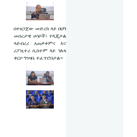
በተዘጋጀው መድረክ ላይ በህግ
መሰረታዊ ሀሳቦች፣ የዲጂታል
ላይብረሪ አጠቃቀምና እና
ሪፖዚተሪ ሲስተም ላይ ገለጻ
ቀርቦ ግንዛቤ ተፈጥሮበታል።