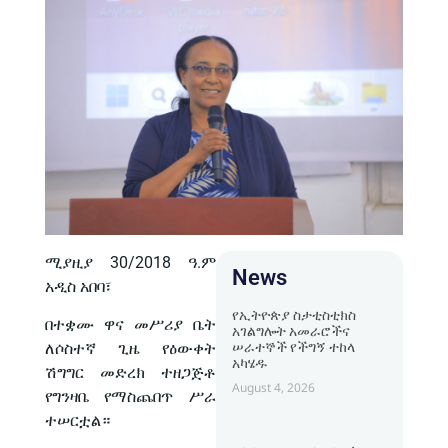
ሚያዚያ 30/2018 ዓ.ም
News
አዲስ አበባ፣
የኢትዮጵያ ስታቲስቲክስ
በተቋሙ ዋና መሥሪያ ቤት
አገልግሎት አመራሮችና
ሠራተኞች የችግኝ ተከላ
ለሶስተኛ ጊዜ የዕውቀት
አካሄዱ
ሽግግር መድረክ ተዘጋጅቶ
August 4, 2026
የግንዛቤ የማስጨበጥ ሥራ
ተሠርቷል።