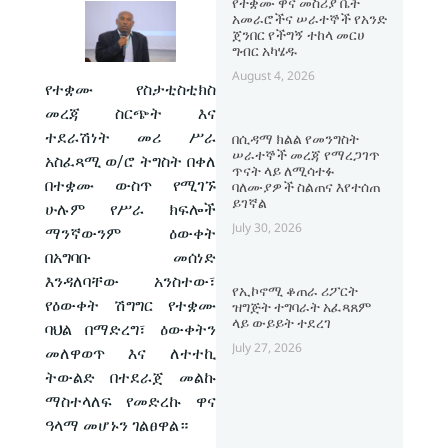
የተቋሙ ዋና መስሪያ ቤት
አመራሮችና ሠራተኞች የአንድ
ጀንበር የችግኝ ተከላ መርሀ
ግብር አካሄዱ
August 4, 2026
የተቋሙ የስታቲስቲክስ
መረጃ ስርጭት እና
ተደራሽነት መሪ ሥራ
በሲዳማ ክልል የመንግስት
ሠራተኞች መረጃ የማረጋገጥ
አስፈጻሚ ወ/ሮ ትግስት በቀለ
ጥናት ላይ ለሚሳተፉ
በተቋሙ ውስጥ የሚገኙ
ባለሙያዎች ስልጠና እየተሰጠ
ይገኛል
ሁሉም የሥራ ክፍሎች
July 30, 2026
ማንኛውንም ዕውቀት
በአግባቡ መሰነድ
እንዳለባቸው አንስተው፣
የኢኮኖሚ ቆጠራ ሪፖርት
የዕውቀት ሽግግር የተቋሙ
ዝግጅት ተግባራት አፈጻጸም
ላይ ውይይት ተደረገ
ባህል በማድረግ፣ ዕውቀትን
July 27, 2026
መለዋወጥ እና ለተተኪ
ትውልድ በተደራጀ መልኩ
ማስተላለፍ የመድረኩ ዋና
ዓላማ መሆኑን ገልፀዋል።