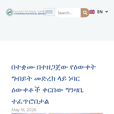
EN
AM
በተቋሙ በተዘጋጀው የዕውቀት
ግብይት መድረክ ላይ ነባር
ዕውቀቶች ቀርበው ግንዛቤ
ተፈጥሮበታል
May 16, 2026