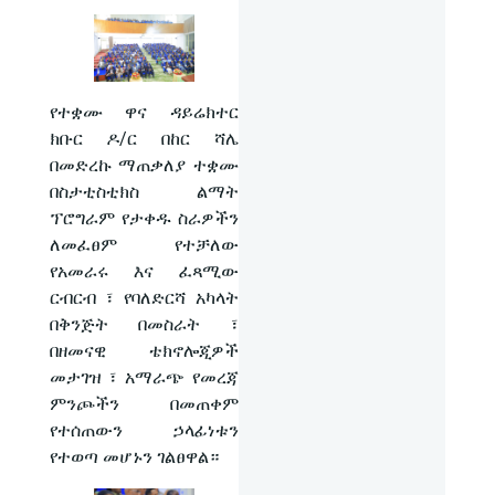
የተቋሙ ዋና ዳይሬክተር
ክቡር ዶ/ር በከር ሻሌ
በመድረኩ ማጠቃለያ ተቋሙ
በስታቲስቲክስ ልማት
ፕሮግራም የታቀዱ ስራዎችን
ለመፈፀም የተቻለው
የአመራሩ እና ፈጻሚው
ርብርብ ፣ የባለድርሻ አካላት
በቅንጅት በመስራት ፣
በዘመናዊ ቴክኖሎጂዎች
መታገዝ ፣ አማራጭ የመረጃ
ምንጮችን በመጠቀም
የተሰጠውን ኃላፊነቱን
የተወጣ መሆኑን ገልፀዋል።