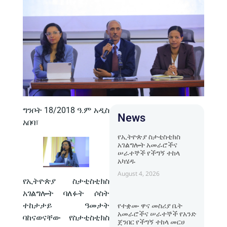
ግንቦት 18/2018 ዓ.ም አዲስ
News
አበባ፣
የኢትዮጵያ ስታቲስቲክስ
አገልግሎት አመራሮችና
ሠራተኞች የችግኝ ተከላ
አካሄዱ
August 4, 2026
የኢትዮጵያ ስታቲስቲክስ
አገልግሎት ባለፉት ሶስት
ተከታታይ ዓመታት
የተቋሙ ዋና መስሪያ ቤት
አመራሮችና ሠራተኞች የአንድ
ባከናወናቸው የስታቲስቲክስ
ጀንበር የችግኝ ተከላ መርሀ