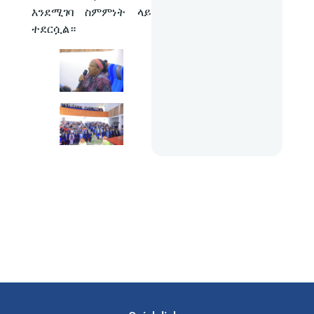
እንደሚገባ ስምምነት ላይ
ተደርሷል።