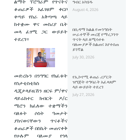
ልማት ፕሮግራም የጥናትና
ግብር አካሄዱ
ቆጠራዎች አፈፃፀም ቀርቦ
August 4, 2026
ቀጣይ የስራ አቅጣጫ ላይ
ከተቋሙ ዋና መስሪያ ቤት
በሲዳማ ክልል የመንግስት
መላ ፈፃሚ ጋር ውይይት
ሠራተኞች መረጃ የማረጋገጥ
ተደረገ።
ጥናት ላይ ለሚሳተፉ
ባለሙያዎች ስልጠና እየተሰጠ
ይገኛል
July 30, 2026
መድረኩን በንግግር የከፈቱት
የኢኮኖሚ ቆጠራ ሪፖርት
ዝግጅት ተግባራት አፈጻጸም
የስታቲስቲክስ
ላይ ውይይት ተደረገ
ዲጂታላይዜሽን ዘርፍ ም/ዋና
July 27, 2026
ዳይሬክተር ክብርት ዶ/ር
ሜሮን ክፈለው ተቋማችን
ባለፉት ሶስት ዓመታት
ያከናወናቸውን ጥናቶችና
ቆጠራዎች በስኬት መጠናቀቅ
የሁሉም ባለሙያ የጎላ