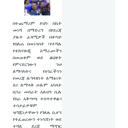
በተጨማሪም ይህን ስኬት
መነሻ በማድረግ በየደረጃ
ያሉት ፈጻሚዎች በቀጣይ
የበለጠ በመነሳሳት ፣የተሻሉ
የቴክኖሎጂ አማራጮችን
በመጠቀም ወደ ልህቀት
የምናደርገውን ጉዞ
ለማሳካትና የሀገራችንን
የመረጃ ሉዓላዊነት ለማፅናት
እና ለማላቅ ሁሉም አካላት
በጋራ መስራት አለብን ሲሉ
የስራ አቅጣጫ ተሰጥተዋል።
ተሳታፊዎቹም
ዝግጁነታቸውን የገለጹ ሲሆን
የተፈጠረውን ተነሳሽነት ወደ
ተሻለ ደረጃ ማሻገር