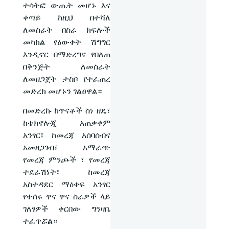
ተሳትፎ ውጤት መሆኑ እና
ቀጣይ ከዚህ በተሻለ
ለመስራት በስራ ክፍሎች
መካከል የዕውቀት ሽግግር
እንዲኖር በማድረግና የበለጠ
በቅንጅት ለመስራት
ለመዘጋጀት ታስቦ የተፈጠረ
መድረክ መሆኑን ገልፀዋል።
በመድረኩ ከጥናቶች ስነ ዘዴ፣
ከቴክኖሎጂ አጠቃቀም
አንፃር፣ ከመረጃ አሰባሰብና
አመዘጋገብ፣ አማራጭ
የመረጃ ምንጮች ፣ የመረጃ
ተደራሽነት፣ ከመረጃ
አስተዳደር ማዕቀፍ አንፃር
የተሰሩ ዋና ዋና ስራዎች ላይ
ገለፃዎች ቀርበው ግንዛቤ
ተፈጥሯል።