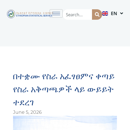
EN
AM
በተቋሙ የስራ አፈፃፀምና ቀጣይ
የስራ አቅጣጫዎች ላይ ውይይት
ተደረገ
June 5, 2026