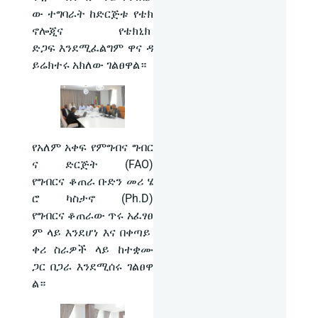
ው ተግባራት ከድርጅቱ የቴክ
ኖሎጂና የቴክኒክ
ድጋፍ እንደሚፈልግም ዋና ዳ
ይሬክተሩ አክለው ገልፀዋል።
የአለም አቀፍ የምግብና ግብር
ና ድርጅት (FAO)
የግብርና ቆጠራ ቡድን መሪ ሄ
ሮ ካስታኖ (Ph.D)
የግብርና ቆጠራው ጥሩ አፈፃፀ
ም ላይ እንደሆነ እና በቀጣይ
ቀሪ ስራዎች ላይ ከተቋሙ
ጋር በጋራ እንደሚሰሩ ገልፀዋ
ል።