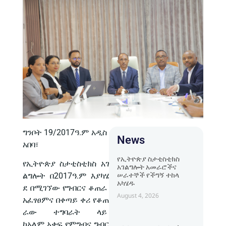
ግንቦት 19/2017ዓ.ም አዲስ
News
አበባ፣
የኢትዮጵያ ስታቲስቲክስ
የኢትዮጵያ ስታቲስቲክስ አገ
አገልግሎት አመራሮችና
ሠራተኞች የችግኝ ተከላ
ልግሎት በ2017ዓ.ም እያካሄ
አካሄዱ
ደ በሚገኘው የግብርና ቆጠራ
August 4, 2026
አፈፃፀምና በቀጣይ ቀሪ የቆጠ
ራው ተግባራት ላይ
ከአለም አቀፍ የምግብና ግብር