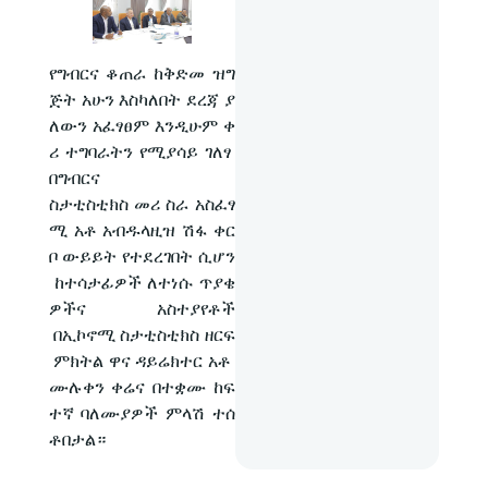
የግብርና ቆጠራ ከቅድመ ዝግ
ጅት አሁን እስካለበት ደረጃ ያ
ለውን አፈፃፀም እንዲሁም ቀ
ሪ ተግባራትን የሚያሳይ ገለፃ
በግብርና
ስታቲስቲክስ መሪ ስራ አስፈፃ
ሚ አቶ አብዱላዚዝ ሽፋ ቀር
ቦ ውይይት የተደረገበት ሲሆን
ከተሳታፊዎች ለተነሱ ጥያቄ
ዎችና አስተያየቶች
በኢኮኖሚ ስታቲስቲክስ ዘርፍ
ምክትል ዋና ዳይሬክተር አቶ
ሙሉቀን ቀሬና በተቋሙ ከፍ
ተኛ ባለሙያዎች ምላሽ ተሰ
ቶበታል።