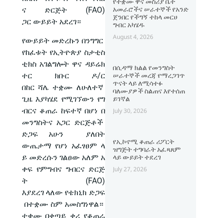
የተቋሙ ዋና መስሪያ ቤት
አመራሮችና ሠራተኞች የአንድ
ና ድርጅት (FAO)
ጀንበር የችግኝ ተከላ መርሀ
ጋር ውይይት አደረገ።
ግብር አካሄዱ
August 4, 2026
የውይይት መድረኩን በንግግር
የከፈቱት የኢትዮጵያ ስታቲስ
ቲክስ አገልግሎት ዋና ዳይሬክ
በሲዳማ ክልል የመንግስት
ተር ክቡር ዶ/ር
ሠራተኞች መረጃ የማረጋገጥ
ጥናት ላይ ለሚሳተፉ
በከር ሻሌ ተቋሙ ለሁለተኛ
ባለሙያዎች ስልጠና እየተሰጠ
ጊዜ እያካሄደ የሚገኘውን የግ
ይገኛል
ብርና ቆጠራ ከፍተኛ በሆነ በ
July 30, 2026
መንግስትና አጋር ድርጅቶች
ድጋፍ አሁን ያለበት
የኢኮኖሚ ቆጠራ ሪፖርት
ውጤታማ የሆነ አፈፃፀም ላ
ዝግጅት ተግባራት አፈጻጸም
ይ መድረሱን ገልፀው አለም አ
ላይ ውይይት ተደረገ
ቀፍ የምግብና ግብርና ድርጅ
July 27, 2026
ት (FAO)
እያደረገ ላለው የቴክኒክ ድጋፍ
በተቋሙ ስም አመስግነዋል።
ተቋሙ በቀጣይ ቀሪ የቆጠራ