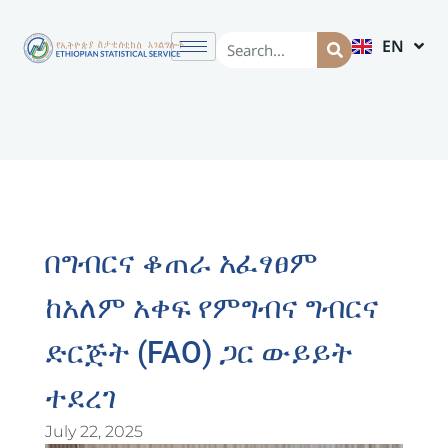
EN
AM
በግብርና ቆጠራ አፈፃፀም
ከአለም አቀፍ የምግብና ግብርና
ድርጅት (FAO) ጋር ውይይት
ተደረገ
July 22, 2025