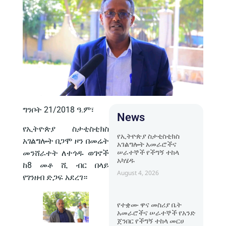
ግንቦት 21/2018 ዓ.ም፣
News
የኢትዮጵያ ስታቲስቲክስ
የኢትዮጵያ ስታቲስቲክስ
አገልግሎት በጋሞ ዞን በመሬት
አገልግሎት አመራሮችና
ሠራተኞች የችግኝ ተከላ
መንሸራተት ለተጎዱ ወገኖች
አካሄዱ
ከ8 መቶ ሺ ብር በላይ
August 4, 2026
የገንዘብ ድጋፍ አደረገ።
የተቋሙ ዋና መስሪያ ቤት
አመራሮችና ሠራተኞች የአንድ
ጀንበር የችግኝ ተከላ መርሀ