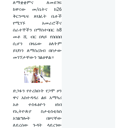
ለማቋቋምና ለመደገፍ
ከዋናው መ/ቤትና ከ26
ቅርንጫፍ ጽህፈት ቤቶች
የሚገኙ አመራሮችና
ሰራተኞችን በማስተባበር ከ8
መቶ ሺ ብር በላይ የሰበሰበ
ሲሆን በዛሬው ዕለትም
ይህንን ለማስረከብ በቦታው
መገኘታቸውን ገልፀዋል።
ድጋፉን የተረከቡት የጋሞ ዞን
ዋና አስተዳዳሪ ልዩ አማካሪ
አቶ ተስፋፅዮን ዘነበ
የኢትዮጵያ ስታቲስቲክስ
አገልግሎት በዞናቸው
ለደረሰው ጉዳት ላደረገው