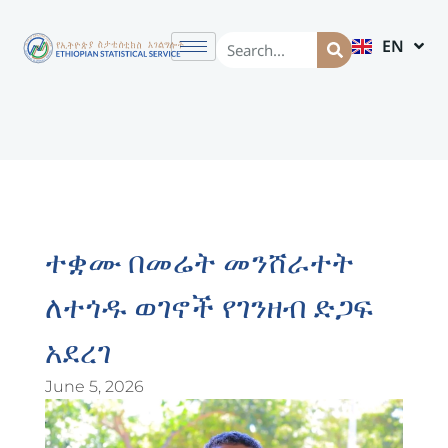
EN
AM
ተቋሙ በመሬት መንሸራተት
ለተጎዱ ወገኖች የገንዘብ ድጋፍ
አደረገ
June 5, 2026