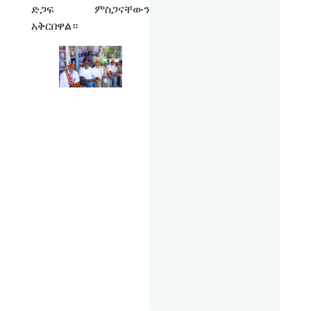
ድጋፍ ምስጋናቸውን
አቅርበዋል።