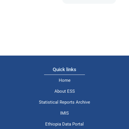
Quick links
Home
About ESS
Statistical Reports Archive
IMIS
Ethiopia Data Portal
Digital Repository System (DRS)
ESS Digital Library (OPAC)
Contact Us