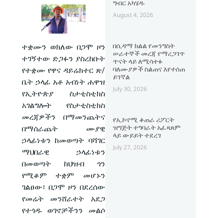
ግብር አካሄዱ
August 4, 2026
በሲዳማ ክልል የመንግስት
ተቋሙን ወክለው በጋሞ ዞን
ሠራተኞች መረጃ የማረጋገጥ
ተገኝተው ድጋፉን ያስረከቡት
ጥናት ላይ ለሚሳተፉ
ባለሙያዎች ስልጠና እየተሰጠ
የተቋሙ የዋና ዳይሬክተር ጽ/
ይገኛል
ቤት ኃላፊ አቶ አብነት ሐዋዝ
July 30, 2026
የኢትዮጵያ ስታቲስቲክስ
አገልግሎት የስታቲስቲክስ
መረጃዎችን በማመንጨትና
የኢኮኖሚ ቆጠራ ሪፖርት
ዝግጅት ተግባራት አፈጻጸም
በማሰራጨት ሙያዊ
ላይ ውይይት ተደረገ
ኃላፊነቱን ከመወጣት ባሻገር
July 27, 2026
ማህበራዊ ኃላፊነቱን
በመወጣት ከህዝብ ጎን
የሚቆም ተቋም መሆኑን
ገልፀው፣ በጋሞ ዞን በደረሰው
የመሬት መንሸራተት አደጋ
የተጎዱ ወገኖቻችንን መልሶ