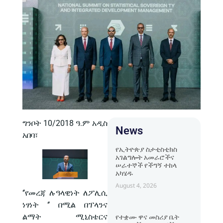
ግንቦት 10/2018 ዓ.ም አዲስ
News
አበባ፣
የኢትዮጵያ ስታቲስቲክስ
አገልግሎት አመራሮችና
ሠራተኞች የችግኝ ተከላ
አካሄዱ
August 4, 2026
‘’የመረጃ ሉዓላዊነት ለፖሊሲ
ነፃነት ‘’ በሚል በፕላንና
ልማት ሚኒስቴርና
የተቋሙ ዋና መስሪያ ቤት