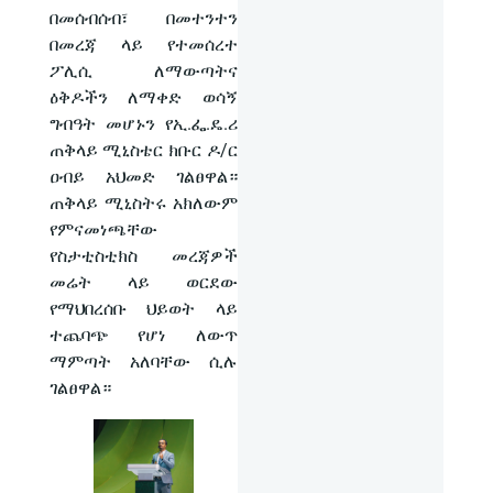
በመሰብሰብ፣ በመተንተን
በመረጃ ላይ የተመሰረተ
ፖሊሲ ለማውጣትና
ዕቅዶችን ለማቀድ ወሳኝ
ግብዓት መሆኑን የኢ.ፌ.ዴ.ሪ
ጠቅላይ ሚኒስቴር ክቡር ዶ/ር
ዐብይ አህመድ ገልፀዋል።
ጠቅላይ ሚኒስትሩ አክለውም
የምናመነጫቸው
የስታቲስቲክስ መረጃዎች
መሬት ላይ ወርደው
የማህበረሰቡ ህይወት ላይ
ተጨባጭ የሆነ ለውጥ
ማምጣት አለባቸው ሲሉ
ገልፀዋል።