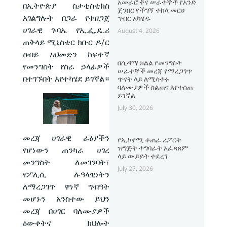
አመራሮችና ሠራተኞች የአንድ
በኢትዮጵያ ስታቲስቲክስ
ጀንበር የችግኝ ተከላ መርሀ
አገልግሎት በጋራ የተዘጋጀ
ግብር አካሄዱ
ሀገራዊ ጉባኤ የኢ.ፌ.ዴ.ሪ
August 4, 2026
ጠቅላይ ሚኒስቴር ክቡር ዶ/ር
ዐብይ አህመድን ከፍተኛ
በሲዳማ ክልል የመንግስት
የመንግስት የስራ ኃላፊዎች
ሠራተኞች መረጃ የማረጋገጥ
በተገኙበት እየተካሄደ ይገኛል።
ጥናት ላይ ለሚሳተፉ
ባለሙያዎች ስልጠና እየተሰጠ
ይገኛል
July 30, 2026
መረጃ ሀገራዊ ራዕያችን
የኢኮኖሚ ቆጠራ ሪፖርት
ዝግጅት ተግባራት አፈጻጸም
የሆነውን ጠንካራ ሀገረ
ላይ ውይይት ተደረገ
መንግስት ለመገንባት፣
July 27, 2026
የፖሊሲ ሉዓላዊነትን
ለማረጋገጥ ዋነኛ ግብዓት
መሆኑን አንስተው ይህን
መረጃ በሀገር ባለሙያዎች
ዕውቀትና ክህሎት