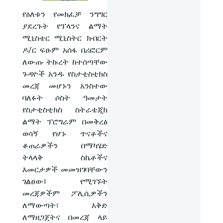
የዕለቱን የመክፈቻ ንግግር
ያደረጉት የፕላንና ልማት
ሚኒስቴር ሚኒስትር ክብርት
ዶ/ር ፍፁም አሰፋ በሪፎርም
ለውጡ ትኩረት ከተሰጣቸው
ጉዳዮች አንዱ የስታቲስቲክስ
መረጃ መሆኑን አንስተው
ባለፉት ሶስት ዓመታት
የስታቲስቲክስ ስትራቴጂክ
ልማት ፕሮግራም በመቅረፅ
ወሳኝ የሆኑ ጥናቶችና
ቆጠራዎችን በማካሄድ
ትላላቅ ስኬቶችና
እመርታዎች መመዝገባቸውን
ገልፀው፤ የሚገኙት
መረጃዎችም ፖሊሲዎችን
ለማውጣት፣ እቅድ
ለማዘጋጀትና በመረጃ ላይ