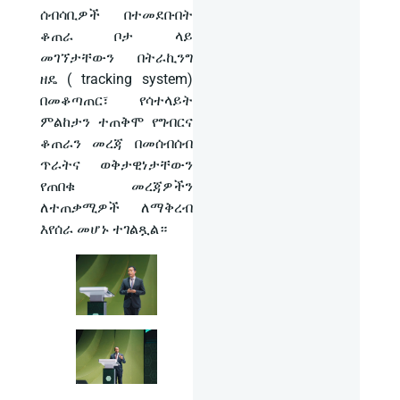
ሰብሳቢዎች በተመደቡበት
ቆጠራ ቦታ ላይ
መገኘታቸውን በትራኪንግ
ዘዴ ( tracking system)
በመቆጣጠር፣ የሳተላይት
ምልከታን ተጠቅሞ የግብርና
ቆጠራን መረጃ በመሰብሰብ
ጥራትና ወቅታዊነታቸውን
የጠበቁ መረጃዎችን
ለተጠቃሚዎች ለማቅረብ
እየሰራ መሆኑ ተገልጿል።