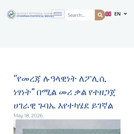
EN
AM
‘’የመረጃ ሉዓላዊነት ለፖሊሲ
ነፃነት’’ በሚል መሪ ቃል የተዘጋጀ
ሀገራዊ ጉባኤ እየተካሄደ ይገኛል
May 18, 2026