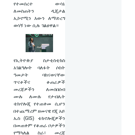
የተመሰረተ ውሳኔ
ለመስጠትን ዲጂታል
ኢኮኖሚን እውን ለማድረግ
ወሳኝ ነው ሲሉ ገልፀዋል።
የኢትዮጵያ ስታቲስቲክስ
አገልግሎት ባለፉት ሶስት
ዓመታት ባከናወናቸው
ጥናቶችና ቆጠራዎች
መረጃዎችን ለመሰበሰብ
ሙሉ ለሙሉ የታብሌት
ቴክኖሎጂ የተጠቀመ ሲሆን
በተጨማሪም ዘመናዊ የጂ አይ
ኤስ (GIS) ቴክኖሎጂዎችን
በመጠቀም የቆጠራ ቦታዎችን
የማካለል ስራ፣ መረጃ