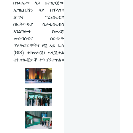
በጉባኤው ላይ በተዘጋጀው
ኤግዚቢሽን ላይ በፕላንና
ልማት ሚኒስቴርና
በኢትዮጵያ ስታቲስቲክስ
አገልግሎት የመረጃ
መሰብሰብና ስርጭት
ፕላትፎርሞች፣ የጂ አይ ኤስ
(GIS) ቴክኖሎጂ፣ የዲጂታል
ቴክኖሎጂዎች ተጎብኝተዋል።