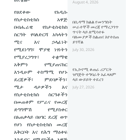
August 4, 2026
የፀደቀው የአዲሱ
የስታቲስቲክስ አዋጅ
በሲዳማ ክልል የመንግስት
በብሔራዊ የስታቲስቲክስ
ሠራተኞች መረጃ የማረጋገጥ
ጥናት ላይ ለሚሳተፉ
ስርዓት የባለድርሻ አካላትን
ባለሙያዎች ስልጠና እየተሰጠ
ሚና እና ኃላፊነት
ይገኛል
የሚደነግግ፣ ሞያዊ ነፃነትን
July 30, 2026
የሚያረጋግጥ፣ ተቋማዊ
አቅምን የሚያጠናክር
የኢኮኖሚ ቆጠራ ሪፖርት
እንዲሁም ተስማሚ የሆኑ
ዝግጅት ተግባራት አፈጻጸም
ደረጃዎች፣ ምደባዎችን፣
ላይ ውይይት ተደረገ
ሜታ ዳታዎችን እና
July 27, 2026
የስታቲስቲክስ ስርዓቶችን
በመጠቀም የሥራና የመረጃ
ድግግሞሽ የሚያስቀር
በአጠቃላይ በሀገር ደረጃ ወጥ
የሆነ የስታቲስቲክስ መረጃ
አቅርቦት እና የሕግ ማዕቀፍ
እንዲኖር የሚያስችል አዋጅ