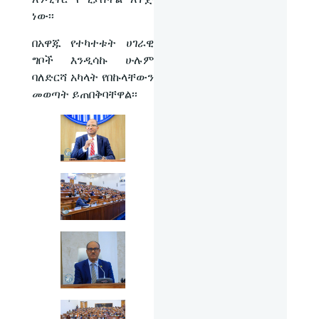
ነው፡፡
በአዋጁ የተካተቱት ሀገራዊ
ግቦች እንዲሳኩ ሁሉም
ባለድርሻ አካላት የበኩላቸውን
መወጣት ይጠበቅባቸዋል፡፡