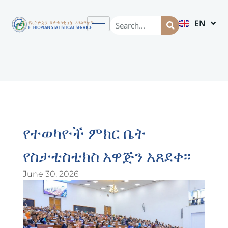
EN
AM
የተወካዮች ምክር ቤት
የስታቲስቲክስ አዋጅን አጸደቀ፡፡
June 30, 2026