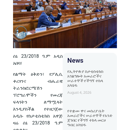
ሰኔ 23/2018 ዓ.ም አዲስ
News
አበባ፣
የኢትዮጵያ ስታቲስቲክስ
የልማት ዕቅድን፣ የፖሊሲ
አገልግሎት አመራሮችና
ሠራተኞች የችግኝ ተከላ
ቀረፃንና ብሔራዊ
አካሄዱ
ትራንስፎርሜሽን
August 4, 2026
ፕሮግራሞችን የመረጃ
ፍላጎትን ለማሟላት
እንዲያስችል የተዘጋጀው
የተቋሙ ዋና መስሪያ ቤት
አመራሮችና ሠራተኞች የአንድ
አዲሱ የስታቲስቲክስ አዋጅ
ጀንበር የችግኝ ተከላ መርሀ
ዛሬ ሰኔ 23/2018 ዓ.ም
ግብር አካሄዱ
ፀድቋል፡፡